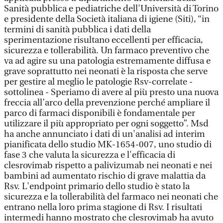
Sanità pubblica e pediatriche dell'Università di Torino
e presidente della Società italiana di igiene (Siti), “in
termini di sanità pubblica i dati della
sperimentazione risultano eccellenti per efficacia,
sicurezza e tollerabilità. Un farmaco preventivo che
va ad agire su una patologia estremamente diffusa e
grave soprattutto nei neonati è la risposta che serve
per gestire al meglio le patologie Rsv-correlate -
sottolinea - Speriamo di avere al più presto una nuova
freccia all’arco della prevenzione perché ampliare il
parco di farmaci disponibili è fondamentale per
utilizzare il più appropriato per ogni soggetto”. Msd
ha anche annunciato i dati di un'analisi ad interim
pianificata dello studio MK-1654-007, uno studio di
fase 3 che valuta la sicurezza e l'efficacia di
clesrovimab rispetto a palivizumab nei neonati e nei
bambini ad aumentato rischio di grave malattia da
Rsv. L'endpoint primario dello studio è stato la
sicurezza e la tollerabilità del farmaco nei neonati che
entrano nella loro prima stagione di Rsv. I risultati
intermedi hanno mostrato che clesrovimab ha avuto