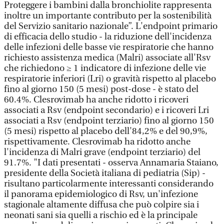
Proteggere i bambini dalla bronchiolite rappresenta
inoltre un importante contributo per la sostenibilità
del Servizio sanitario nazionale”. L'endpoint primario
di efficacia dello studio - la riduzione dell'incidenza
delle infezioni delle basse vie respiratorie che hanno
richiesto assistenza medica (Malri) associate all'Rsv
che richiedono ≥ 1 indicatore di infezione delle vie
respiratorie inferiori (Lri) o gravità rispetto al placebo
fino al giorno 150 (5 mesi) post-dose - è stato del
60.4%. Clesrovimab ha anche ridotto i ricoveri
associati a Rsv (endpoint secondario) e i ricoveri Lri
associati a Rsv (endpoint terziario) fino al giorno 150
(5 mesi) rispetto al placebo dell'84,2% e del 90,9%,
rispettivamente. Clesrovimab ha ridotto anche
l'incidenza di Malri grave (endpoint terziario) del
91.7%. "I dati presentati - osserva Annamaria Staiano,
presidente della Società italiana di pediatria (Sip) -
risultano particolarmente interessanti considerando
il panorama epidemiologico di Rsv, un'infezione
stagionale altamente diffusa che può colpire sia i
neonati sani sia quelli a rischio ed è la principale