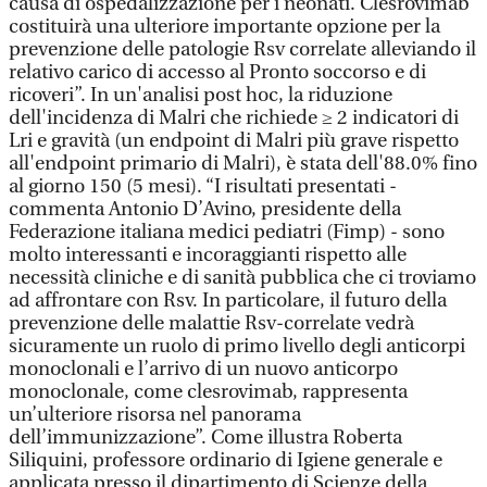
causa di ospedalizzazione per i neonati. Clesrovimab
costituirà una ulteriore importante opzione per la
prevenzione delle patologie Rsv correlate alleviando il
relativo carico di accesso al Pronto soccorso e di
ricoveri”. In un'analisi post hoc, la riduzione
dell'incidenza di Malri che richiede ≥ 2 indicatori di
Lri e gravità (un endpoint di Malri più grave rispetto
all'endpoint primario di Malri), è stata dell'88.0% fino
al giorno 150 (5 mesi). “I risultati presentati -
commenta Antonio D’Avino, presidente della
Federazione italiana medici pediatri (Fimp) - sono
molto interessanti e incoraggianti rispetto alle
necessità cliniche e di sanità pubblica che ci troviamo
ad affrontare con Rsv. In particolare, il futuro della
prevenzione delle malattie Rsv-correlate vedrà
sicuramente un ruolo di primo livello degli anticorpi
monoclonali e l’arrivo di un nuovo anticorpo
monoclonale, come clesrovimab, rappresenta
un’ulteriore risorsa nel panorama
dell’immunizzazione”. Come illustra Roberta
Siliquini, professore ordinario di Igiene generale e
applicata presso il dipartimento di Scienze della