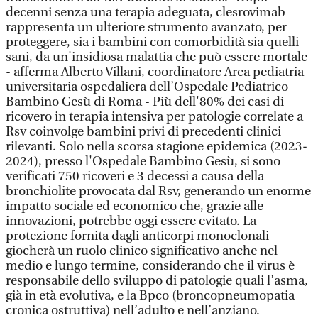
decenni senza una terapia adeguata, clesrovimab
rappresenta un ulteriore strumento avanzato, per
proteggere, sia i bambini con comorbidità sia quelli
sani, da un'insidiosa malattia che può essere mortale
- afferma Alberto Villani, coordinatore Area pediatria
universitaria ospedaliera dell’Ospedale Pediatrico
Bambino Gesù di Roma - Più dell'80% dei casi di
ricovero in terapia intensiva per patologie correlate a
Rsv coinvolge bambini privi di precedenti clinici
rilevanti. Solo nella scorsa stagione epidemica (2023-
2024), presso l'Ospedale Bambino Gesù, si sono
verificati 750 ricoveri e 3 decessi a causa della
bronchiolite provocata dal Rsv, generando un enorme
impatto sociale ed economico che, grazie alle
innovazioni, potrebbe oggi essere evitato. La
protezione fornita dagli anticorpi monoclonali
giocherà un ruolo clinico significativo anche nel
medio e lungo termine, considerando che il virus è
responsabile dello sviluppo di patologie quali l’asma,
già in età evolutiva, e la Bpco (broncopneumopatia
cronica ostruttiva) nell’adulto e nell’anziano.