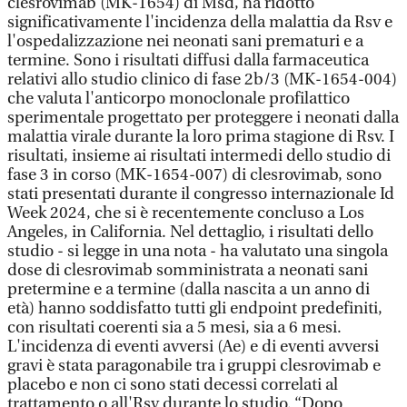
clesrovimab (MK-1654) di Msd, ha ridotto
significativamente l'incidenza della malattia da Rsv e
l'ospedalizzazione nei neonati sani prematuri e a
termine. Sono i risultati diffusi dalla farmaceutica
relativi allo studio clinico di fase 2b/3 (MK-1654-004)
che valuta l'anticorpo monoclonale profilattico
sperimentale progettato per proteggere i neonati dalla
malattia virale durante la loro prima stagione di Rsv. I
risultati, insieme ai risultati intermedi dello studio di
fase 3 in corso (MK-1654-007) di clesrovimab, sono
stati presentati durante il congresso internazionale Id
Week 2024, che si è recentemente concluso a Los
Angeles, in California. Nel dettaglio, i risultati dello
studio - si legge in una nota - ha valutato una singola
dose di clesrovimab somministrata a neonati sani
pretermine e a termine (dalla nascita a un anno di
età) hanno soddisfatto tutti gli endpoint predefiniti,
con risultati coerenti sia a 5 mesi, sia a 6 mesi.
L'incidenza di eventi avversi (Ae) e di eventi avversi
gravi è stata paragonabile tra i gruppi clesrovimab e
placebo e non ci sono stati decessi correlati al
trattamento o all'Rsv durante lo studio. “Dopo