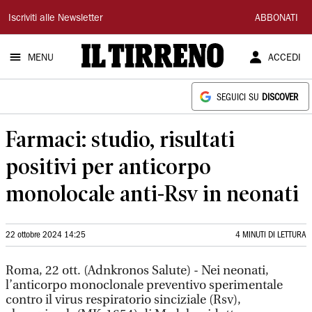
Il
Iscriviti alle Newsletter
ABBONATI
Tirreno
MENU
ACCEDI
SEGUICI SU
DISCOVER
Farmaci: studio, risultati
positivi per anticorpo
monolocale anti-Rsv in neonati
22 ottobre 2024 14:25
4 MINUTI DI LETTURA
Roma, 22 ott. (Adnkronos Salute) - Nei neonati,
l’anticorpo monoclonale preventivo sperimentale
contro il virus respiratorio sinciziale (Rsv),