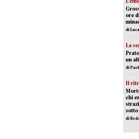
L’em
Gross
ore d
minac
di Luca
La se
Prato
un al
di Pao
Il rit
Morto
chi er
straz
sotto
di Red