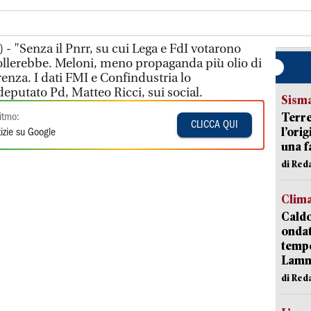
- "Senza il Pnrr, su cui Lega e FdI votarono
 crollerebbe. Meloni, meno propaganda più olio di
renza. I dati FMI e Confindustria lo
eputato Pd, Matteo Ricci, sui social.
Sism
Terre
itmo:
CLICCA QUI
l’ori
izie su Google
una f
di Re
Clim
Caldo
onda
tempe
Lam
di Red