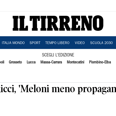
ITALIA MONDO
SPORT
TEMPO LIBERO
VIDEO
SCUOLA 2030
SCEGLI L'EDIZIONE
oli
Grosseto
Lucca
Massa-Carrara
Montecatini
Piombino-Elba
Ricci, 'Meloni meno propagan