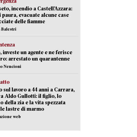
ergenza
eto, incendio a Castell’Azzara:
i paura, evacuate alcune case
ciate delle fiamme
 Balestri
ntenza
, investe un agente e ne ferisce
tro: arrestato un quarantenne
lo Nencioni
ratto
 sul lavoro a 44 anni a Carrara,
a Aldo Gullotti: il figlio, lo
io della zia e la vita spezzata
 le lastre di marmo
azione web