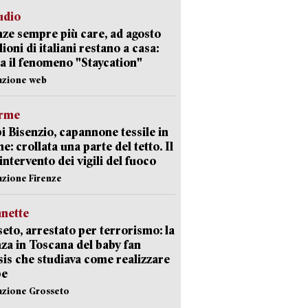
udio
ze sempre più care, ad agosto
lioni di italiani restano a casa:
a il fenomeno "Staycation"
azione web
arme
 Bisenzio, capannone tessile in
e: crollata una parte del tetto. Il
intervento dei vigili del fuoco
azione Firenze
nette
eto, arrestato per terrorismo: la
za in Toscana del baby fan
Isis che studiava come realizzare
be
azione Grosseto