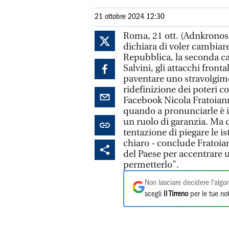
21 ottobre 2024 12:30
Roma, 21 ott. (Adnkronos) 
dichiara di voler cambiare 
Repubblica, la seconda car
Salvini, gli attacchi fronta
paventare uno stravolgim
ridefinizione dei poteri co
Facebook Nicola Fratoianni
quando a pronunciarle è i
un ruolo di garanzia. Ma 
tentazione di piegare le ist
chiaro - conclude Fratoian
del Paese per accentrare 
permetterlo".
Non lasciare decidere l'algor
scegli
Il Tirreno
per le tue not