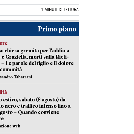
1 MINUTI DI LETTURA
Primo piano
lore
: chiesa gremita per l'addio a
 e Graziella, morti sulla Rieti-
 – Le parole del figlio e il dolore
 comunità
ssandro Tabarrani
lità
 estivo, sabato (8 agosto) da
no nero e traffico intenso fino a
agosto – Quando conviene
re
azione web