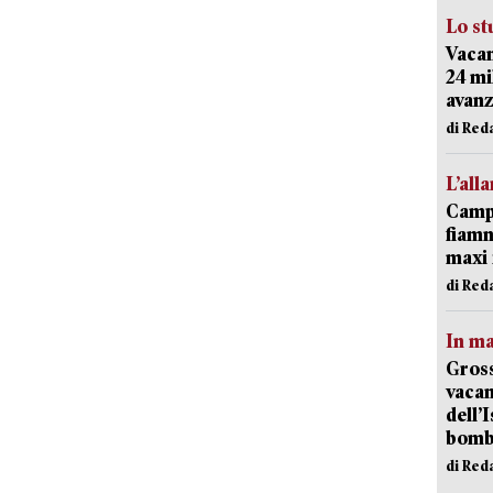
Lo st
Vacan
24 mi
avanz
di Red
L’all
Campi
fiamm
maxi 
di Red
In ma
Gross
vacan
dell’
bom
di Red