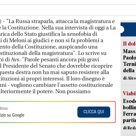
- "La Russa straparla, attacca la magistratura e
la Costituzione. Nella sua intervista di oggi a La
ica dello Stato giustifica la xenofobia di
li di Meloni ai giudici e non si fa problemi a
Il do
ento della Costituzione, auspicando una
Massa
stituzionali della magistratura". Lo scrive su
Paolo
 di Avs. "Parole pesanti ancora più gravi
Terni
l Presidente del Senato che dovrebbe ricoprire
della
questa destra non ha mai saputo resistere alla
ituzioni ai propri interessi. Il loro disegno è
di Ale
ni - vogliono cambiare l'assetto costituzionale
ulteriormente il potere. Non possiamo
Viabi
Esodo
bolli
itmo:
CLICCA QUI
Ferr
izie su Google
parti
di Red