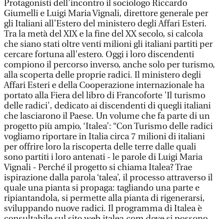
Protagonisti dell’incontro il sociologo Riccardo
Giumelli e Luigi Maria Vignali, direttore generale per
gli Italiani all’Estero del ministero degli Affari Esteri.
Tra la metà del XIX e la fine del XX secolo, si calcola
che siano stati oltre venti milioni gli italiani partiti per
cercare fortuna all'estero. Oggi i loro discendenti
compiono il percorso inverso, anche solo per turismo,
alla scoperta delle proprie radici. Il ministero degli
Affari Esteri e della Cooperazione internazionale ha
portato alla Fiera del libro di Francoforte 'Il turismo
delle radici', dedicato ai discendenti di quegli italiani
che lasciarono il Paese. Un volume che fa parte di un
progetto più ampio, ‘Italea’: “Con Turismo delle radici
vogliamo riportare in Italia circa 7 milioni di italiani
per offrire loro la riscoperta delle terre dalle quali
sono partiti i loro antenati - le parole di Luigi Maria
Vignali - Perché il progetto si chiama Italea? Trae
ispirazione dalla parola ‘talea’, il processo attraverso il
quale una pianta si propaga: tagliando una parte e
ripiantandola, si permette alla pianta di rigenerarsi,
sviluppando nuove radici. Il programma di Italea è
consultabile sul sito web italea.com dove si possono