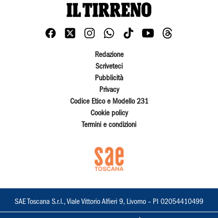
Redazione
Scriveteci
Pubblicità
Privacy
Codice Etico e Modello 231
Cookie policy
Termini e condizioni
SAE Toscana S.r.l., Viale Vittorio Alfieri 9, Livorno – PI 02054410499