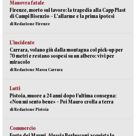
Manovra fatale
Firenze, morto sul lavoro: la tragedia alla Capp Plast
di Campi Bisenzio – L'allarme e la prima ipotesi
di Redazione Firenze
L’incidente
Carrara, volano giù dalla montagna col pick-up per
70 metri e restano sospesi su un albero: vivi per
miracolo
di Redazione Massa Carrara
Lutti
Pistoia, muore a 24 anni dopo l’ultima consegna:
«Non mi sento bene» – Poi Mauro crolla a terra
di Redazione Pistoia
Commercio
Forte dei Marmi, Alessia Berlusconi acquista lo