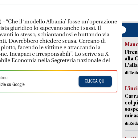
 - “Che il ‘modello Albania’ fosse un’operazione
ista giuridico lo sapevano anche i sassi. Il
vanti lo stesso, schiantandosi e buttando via
nti. Dovrebbero chiedere scusa. Cercano di
Manov
lotto, facendo le vittime e attaccando la
Firen
ne. Incapaci e irresponsabili”. Lo scrive su X
alla 
bile Economia nella Segreteria nazionale del
L'all
di Red
itmo:
CLICCA QUI
izie su Google
L’inc
Carra
col p
sospe
mira
di Red