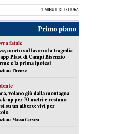
1 MINUTI DI LETTURA
Primo piano
ra fatale
ze, morto sul lavoro: la tragedia
Capp Plast di Campi Bisenzio –
arme e la prima ipotesi
azione Firenze
idente
ra, volano giù dalla montagna
ick-up per 70 metri e restano
si su un albero: vivi per
colo
azione Massa Carrara