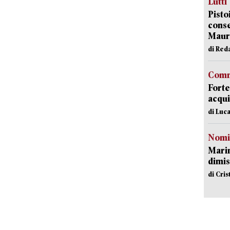
Lutti
Pisto
conse
Mauro
di Red
Comm
Forte
acqui
di Luca
Nomi
Mari
dimis
di Cri