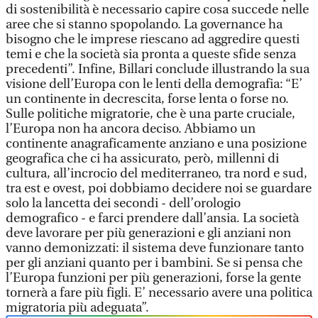
di sostenibilità è necessario capire cosa succede nelle
aree che si stanno spopolando. La governance ha
bisogno che le imprese riescano ad aggredire questi
temi e che la società sia pronta a queste sfide senza
precedenti”. Infine, Billari conclude illustrando la sua
visione dell’Europa con le lenti della demografia: “E’
un continente in decrescita, forse lenta o forse no.
Sulle politiche migratorie, che è una parte cruciale,
l’Europa non ha ancora deciso. Abbiamo un
continente anagraficamente anziano e una posizione
geografica che ci ha assicurato, però, millenni di
cultura, all’incrocio del mediterraneo, tra nord e sud,
tra est e ovest, poi dobbiamo decidere noi se guardare
solo la lancetta dei secondi - dell’orologio
demografico - e farci prendere dall’ansia. La società
deve lavorare per più generazioni e gli anziani non
vanno demonizzati: il sistema deve funzionare tanto
per gli anziani quanto per i bambini. Se si pensa che
l’Europa funzioni per più generazioni, forse la gente
tornerà a fare più figli. E’ necessario avere una politica
migratoria più adeguata”.