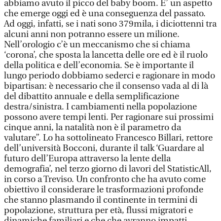
abbiamo avuto il picco del baby boom. E’ un aspetto
che emerge oggi ed è una conseguenza del passato.
Ad oggi, infatti, se i nati sono 379mila, i diciottenni tra
alcuni anni non potranno essere un milione.
Nell’orologio c’è un meccanismo che si chiama
‘corona’, che sposta la lancetta delle ore ed è il ruolo
della politica e dell’economia. Se è importante il
lungo periodo dobbiamo sederci e ragionare in modo
bipartisan: è necessario che il consenso vada al di là
del dibattito annuale e della semplificazione
destra/sinistra. I cambiamenti nella popolazione
possono avere tempi lenti. Per ragionare sui prossimi
cinque anni, la natalità non è il parametro da
valutare”. Lo ha sottolineato Francesco Billari, rettore
dell’università Bocconi, durante il talk ‘Guardare al
futuro dell’Europa attraverso la lente della
demografia’, nel terzo giorno di lavori del StatisticAll,
in corso a Treviso. Un confronto che ha avuto come
obiettivo il considerare le trasformazioni profonde
che stanno plasmando il continente in termini di
popolazione, struttura per età, flussi migratori e
dinamiche familiari e che che avranno impatti