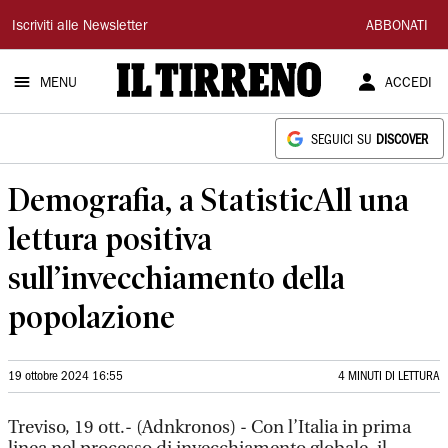
Il
Iscriviti alle Newsletter
ABBONATI
Tirreno
MENU
ACCEDI
SEGUICI SU
DISCOVER
Demografia, a StatisticAll una
lettura positiva
sull’invecchiamento della
popolazione
19 ottobre 2024 16:55
4 MINUTI DI LETTURA
Treviso, 19 ott.- (Adnkronos) - Con l’Italia in prima