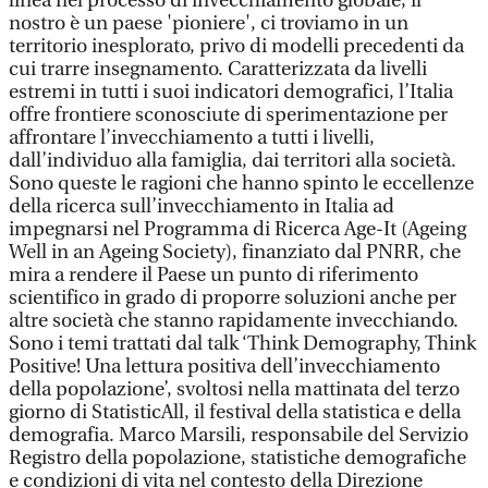
linea nel processo di invecchiamento globale, il
nostro è un paese 'pioniere', ci troviamo in un
territorio inesplorato, privo di modelli precedenti da
cui trarre insegnamento. Caratterizzata da livelli
estremi in tutti i suoi indicatori demografici, l’Italia
offre frontiere sconosciute di sperimentazione per
affrontare l’invecchiamento a tutti i livelli,
dall’individuo alla famiglia, dai territori alla società.
Sono queste le ragioni che hanno spinto le eccellenze
della ricerca sull’invecchiamento in Italia ad
impegnarsi nel Programma di Ricerca Age-It (Ageing
Well in an Ageing Society), finanziato dal PNRR, che
mira a rendere il Paese un punto di riferimento
scientifico in grado di proporre soluzioni anche per
altre società che stanno rapidamente invecchiando.
Sono i temi trattati dal talk ‘Think Demography, Think
Positive! Una lettura positiva dell’invecchiamento
della popolazione’, svoltosi nella mattinata del terzo
giorno di StatisticAll, il festival della statistica e della
demografia. Marco Marsili, responsabile del Servizio
Registro della popolazione, statistiche demografiche
e condizioni di vita nel contesto della Direzione