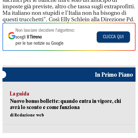
sacrifici per le banche ma è solo un anticipo di
imposte già previste, altro che tassa sugli extraprofitti.
Ma italiano non stupidi e l'Italia non ha bisogno di
questi trucchetti". Così Elly Schlein alla Direzione Pd.
Non lasciare decidere l'algoritmo:
CLICCA QUI
scegli
Il Tirreno
per le tue notizie su Google
In Primo Piano
La guida
Nuovo bonus bollette: quando entra in vigore, chi
avrà lo sconto e come funziona
di Redazione web