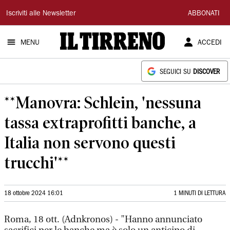
Il
Iscriviti alle Newsletter
ABBONATI
Tirreno
MENU
ACCEDI
SEGUICI SU
DISCOVER
**Manovra: Schlein, 'nessuna
tassa extraprofitti banche, a
Italia non servono questi
trucchi'**
18 ottobre 2024 16:01
1 MINUTI DI LETTURA
Roma, 18 ott. (Adnkronos) - "Hanno annunciato