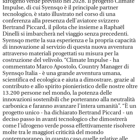
idrogeno verde previsto nel 2028. Il progetto Climate
Impulse, di cui Syensqo è il principale partner
tecnologico, è stato illustrato nel corso di una
conferenza alla presenza dell'aviatore svizzero
Bertrand Piccard, il pilota che insieme a Raphaël
Dinelli si imbarcherà nel viaggio senza precedenti.
Syensqo mette la sua esperienza e la propria capacità
di innovazione al servizio di questa nuova avventura
attraverso materiali progettati su misura per la
costruzione del velivolo. “Climate Impulse - ha
commentato Marco Apostolo, Country Manager di
Syensqo Italia - è una grande avventura umana,
scientifica ed ecologica e aiuta a dimostrare, grazie al
contributo e allo spirito pionieristico delle nostre oltre
13.200 persone nel mondo, la potenza delle
innovazioni sostenibili che porteranno alla neutralità
carbonica e faranno avanzare l'intera umanità”. “È un
progetto unico - ha dichiarato Bertrand Piccard - un
deciso passo in avanti tecnologico che dimostrerà
come l'idrogeno verde possa effettivamente risolvere
molte tra le maggiori criticità del mondo
contemporaneo, in questo caso quelle relative alle