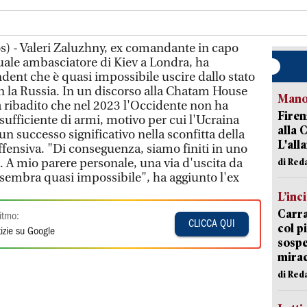
s) - Valeri Zaluzhny, ex comandante in capo
tuale ambasciatore di Kiev a Londra, ha
dent che è quasi impossibile uscire dallo stato
n la Russia. In un discorso alla Chatam House
Manov
 ribadito che nel 2023 l'Occidente non ha
Firen
ufficiente di armi, motivo per cui l'Ucraina
alla 
un successo significativo nella sconfitta della
L'all
ffensiva. "Di conseguenza, siamo finiti in uno
. A mio parere personale, una via d'uscita da
di Red
sembra quasi impossibile", ha aggiunto l'ex
L’inc
Carra
itmo:
CLICCA QUI
col p
izie su Google
sospe
mira
di Red