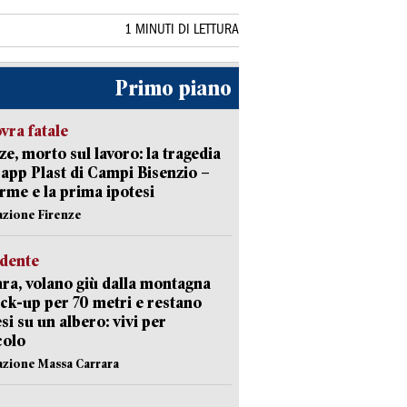
1 MINUTI DI LETTURA
Primo piano
ra fatale
ze, morto sul lavoro: la tragedia
Capp Plast di Campi Bisenzio –
arme e la prima ipotesi
azione Firenze
idente
ra, volano giù dalla montagna
ick-up per 70 metri e restano
si su un albero: vivi per
colo
azione Massa Carrara