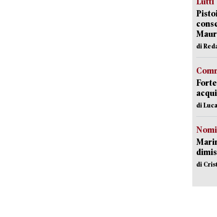
Lutti
Pisto
conse
Mauro
di Red
Comm
Forte
acqui
di Luca
Nomi
Mari
dimis
di Cri