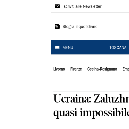
Il
Iscriviti alle Newsletter
Tirreno
Sfoglia il quotidiano
MENU
TOSCANA
Livorno
Firenze
Cecina-Rosignano
Emp
Ucraina: Zaluzhn
quasi impossibil