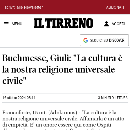
Il
Iscriviti alle Newsletter
ABBONATI
Tirreno
MENU
ACCEDI
SEGUICI SU
DISCOVER
Buchmesse, Giuli: "La cultura è
la nostra religione universale
civile"
16 ottobre 2024 08:11
3 MINUTI DI LETTURA
Francoforte, 15 ott. (Adnkronos) - "La cultura è la
nostra religione universale civile. Affamarla è un atto
di empietà. E’ un onore essere qui come Ospiti