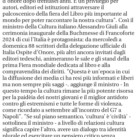
d’onore dopo trentasei anni. È un privilegio per
autori, editori ed istituzioni attraversare il
palcoscenico della fiera del Libro più importante al
mondo per poter raccontare la nostra cultura". Così il
ministro della Cultura italiano Alessandro Giuli alla
cerimonia inaugurale della Buchmesse di Francoforte
2024 di cui l’Italia è protagonista: da mercoledì a
domenica 88 scrittori della delegazione ufficiale di
Italia Ospite d’Onore, più altri ancora invitati dagli
editori tedeschi, animeranno le sale e gli stand della
prima Fiera mondiale dedicata al libro e alla
compravendita dei diritti. "Questa è un'epoca in cui
la diffusione dei media ci ha resi più informati e liberi
ma non sempre più saggi -. aggiunge il ministro - In
questo tempo la cultura rimane la più potente risorsa
per la paidèia dei nostri giovani e il miglior antidoto
contro gli estremismi e tutte le forme di violenza,
come ricordato a settembre all’incontro del G7 a
Napoli". "Se sul piano semantico, ‘cultura’ è ‘civiltà’ -
sottolinea il ministro - a livello di relazioni cultura
significa capire l’altro, avere un dialogo tra identità
plurale ed esercitare un pensiero critico senza