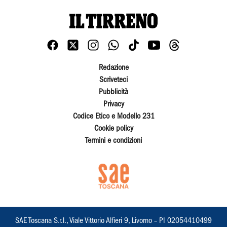
Redazione
Scriveteci
Pubblicità
Privacy
Codice Etico e Modello 231
Cookie policy
Termini e condizioni
SAE Toscana S.r.l., Viale Vittorio Alfieri 9, Livorno – PI 02054410499