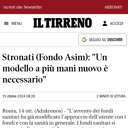
Il
Iscriviti alle Newsletter
ABBONATI
Tirreno
MENU
ACCEDI
SEGUICI SU
DISCOVER
Stronati (Fondo Asim): "Un
modello a più mani nuovo è
necessario"
15 ottobre 2024 08:20
2 MINUTI DI LETTURA
Roma, 14 ott. (Adnkronos) - “L'avvento dei fondi
sanitari ha già modificato l'approccio dell'utente con i
fondi e con la sanità in generale. I fondi sanitari si