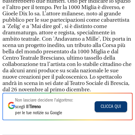
basterebbero due numeri. Uno per indicare lo spazio
e l’altro per il tempo. Per la 1000 Miglia è diverso, e
Gioele Dix lo sa. L’attore milanese, noto al grande
pubblico per le sue partecipazioni come cabarettista
a 'Zelig' e a 'Mai dire gol', si è distinto come
drammaturgo, attore e regista, specialmente in
ambito teatrale. Con 'Andavamo a Mille', Dix porta in
scena un progetto inedito, un tributo alla Corsa più
bella del mondo presentato da 1000 Miglia e dal
Centro Teatrale Bresciano, ultimo tassello della
collaborazione tra l’artista con lo stabile cittadino che
da alcuni anni produce su scala nazionale le sue
nuove creazioni per il palcoscenico. Lo spettacolo
andrà in scena in sei date al Teatro Sociale di Brescia,
dal 26 novembre al primo dicembre.
Non lasciare decidere l'algoritmo:
CLICCA QUI
scegli
Il Tirreno
per le tue notizie su Google