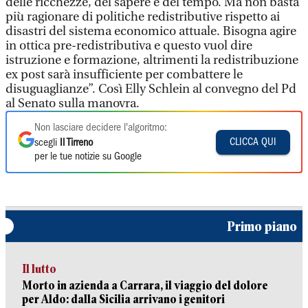
delle ricchezze, del sapere e del tempo. Ma non basta
più ragionare di politiche redistributive rispetto ai
disastri del sistema economico attuale. Bisogna agire
in ottica pre-redistributiva e questo vuol dire
istruzione e formazione, altrimenti la redistribuzione
ex post sarà insufficiente per combattere le
disuguaglianze”. Così Elly Schlein al convegno del Pd
al Senato sulla manovra.
Non lasciare decidere l'algoritmo:
CLICCA QUI
scegli
Il Tirreno
per le tue notizie su Google
Primo piano
Il lutto
Morto in azienda a Carrara, il viaggio del dolore
per Aldo: dalla Sicilia arrivano i genitori