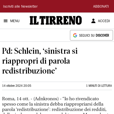
Il
Iscriviti alle Newsletter
ABBONATI
Tirreno
MENU
ACCEDI
SEGUICI SU
DISCOVER
Pd: Schlein, ‘sinistra si
riappropri di parola
redistribuzione’
14 ottobre 2024 20:05
1 MINUTI DI LETTURA
Roma, 14 ott. - (Adnkronos) - “Io ho rivendicato
spesso come la sinistra debba riappropriarsi della
parola ‘redistribuzione’: redistribuzione dei redditi,