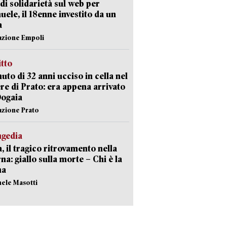
di solidarietà sul web per
ele, il 18enne investito da un
a
azione Empoli
itto
uto di 32 anni ucciso in cella nel
re di Prato: era appena arrivato
Dogaia
azione Prato
agedia
, il tragico ritrovamento nella
rna: giallo sulla morte – Chi è la
ma
hele Masotti