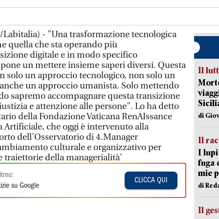
Labitalia) - "Una trasformazione tecnologica
me quella che sta operando più
izione digitale e in modo specifico
 impone un mettere insieme saperi diversi. Questa
Il lut
n solo un approccio tecnologico, non solo un
Morto
a anche un approccio umanista. Solo mettendo
viagg
redo sapremo accompagnare questa transizione
Sicil
ustizia e attenzione alle persone". Lo ha detto
tario della Fondazione Vaticana RenAIssance
di Gio
a Artificiale, che oggi è intervenuto alla
orto dell'Osservatorio di 4.Manager
Il ra
 Cambiamento culturale e organizzativo per
I lup
traiettorie della managerialità'
fuga 
mie 
itmo:
CLICCA QUI
di Red
izie su Google
Il ge