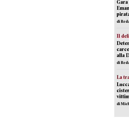
Gara 
Emanu
pirat
di Red
Il del
Deten
carce
alla 
di Red
La tr
Lucca
ciste
vitti
di Mic