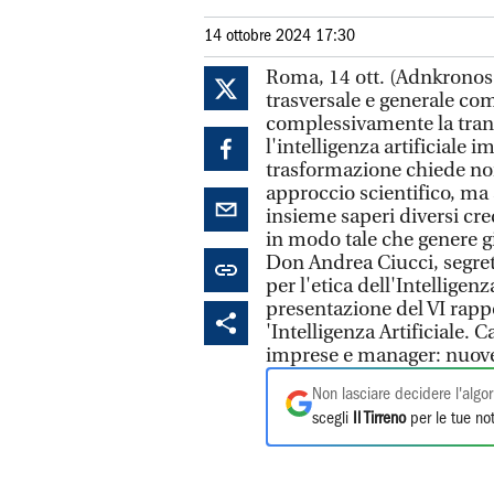
14 ottobre 2024 17:30
Roma, 14 ott. (Adnkronos/
trasversale e generale co
complessivamente la trans
l'intelligenza artificiale
trasformazione chiede no
approccio scientifico, m
insieme saperi diversi c
in modo tale che genere gi
Don Andrea Ciucci, segre
per l'etica dell'Intelligenz
presentazione del VI rapp
'Intelligenza Artificiale.
imprese e manager: nuove 
Non lasciare decidere l'algor
scegli
Il Tirreno
per le tue not