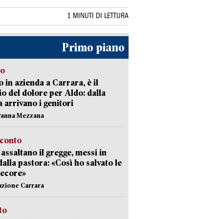
1 MINUTI DI LETTURA
Primo piano
to
 in azienda a Carrara, è il
io del dolore per Aldo: dalla
ia arrivano i genitori
vanna Mezzana
cconto
i assaltano il gregge, messi in
dalla pastora: «Così ho salvato le
pecore»
azione Carrara
sto