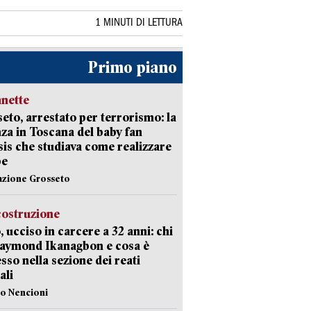
1 MINUTI DI LETTURA
Primo piano
nette
eto, arrestato per terrorismo: la
za in Toscana del baby fan
Isis che studiava come realizzare
be
azione Grosseto
costruzione
, ucciso in carcere a 32 anni: chi
Raymond Ikanagbon e cosa è
sso nella sezione dei reati
ali
lo Nencioni