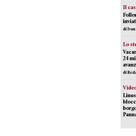
Il ca
Follo
inviat
di Iva
Lo st
Vacan
24 mi
avanz
di Red
Vide
Linus
blocc
borgo
Pann