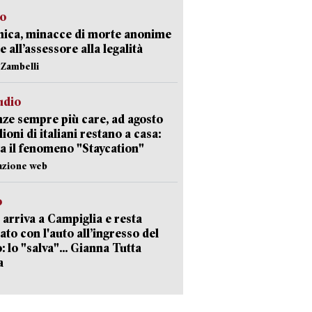
so
nica, minacce di morte anonime
e all’assessore alla legalità
n Zambelli
udio
ze sempre più care, ad agosto
lioni di italiani restano a casa:
a il fenomeno "Staycation"
azione web
o
 arriva a Campiglia e resta
ato con l'auto all’ingresso del
: lo "salva"... Gianna Tutta
a