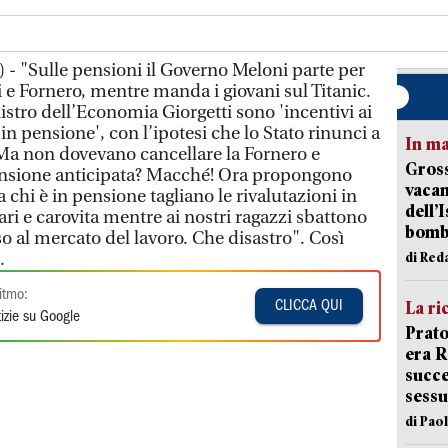
 - "Sulle pensioni il Governo Meloni parte per
 e Fornero, mentre manda i giovani sul Titanic.
stro dell’Economia Giorgetti sono 'incentivi ai
in pensione', con l’ipotesi che lo Stato rinunci a
In ma
 Ma non dovevano cancellare la Fornero e
Gross
nsione anticipata? Macché! Ora propongono
vacan
 a chi è in pensione tagliano le rivalutazioni in
dell’
ri e carovita mentre ai nostri ragazzi sbattono
bom
so al mercato del lavoro. Che disastro". Così
.
di Red
itmo:
La ri
CLICCA QUI
izie su Google
Prato
era 
succe
sessu
di Pao