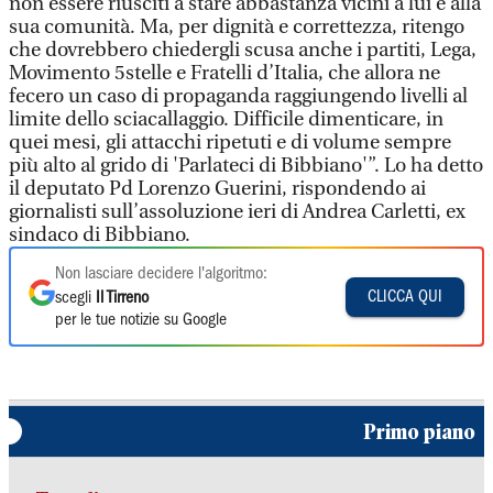
non essere riusciti a stare abbastanza vicini a lui e alla
sua comunità. Ma, per dignità e correttezza, ritengo
che dovrebbero chiedergli scusa anche i partiti, Lega,
Movimento 5stelle e Fratelli d’Italia, che allora ne
fecero un caso di propaganda raggiungendo livelli al
limite dello sciacallaggio. Difficile dimenticare, in
quei mesi, gli attacchi ripetuti e di volume sempre
più alto al grido di 'Parlateci di Bibbiano'”. Lo ha detto
il deputato Pd Lorenzo Guerini, rispondendo ai
giornalisti sull’assoluzione ieri di Andrea Carletti, ex
sindaco di Bibbiano.
Non lasciare decidere l'algoritmo:
CLICCA QUI
scegli
Il Tirreno
per le tue notizie su Google
Primo piano