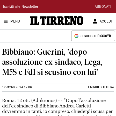
Il
Iscriviti alle Newsletter
ABBONATI
Tirreno
MENU
ACCEDI
SEGUICI SU
DISCOVER
Bibbiano: Guerini, 'dopo
assoluzione ex sindaco, Lega,
M5S e FdI si scusino con lui'
12 ottobre 2024 12:06
1 MINUTI DI LETTURA
Roma, 12 ott. (Adnkronos) - - "Dopo l’assoluzione
dell’ex sindaco di Bibbiano Andrea Carletti
dovremmo in tanti, io compreso, chiedergli scusa per