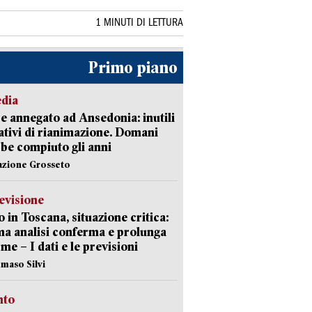
1 MINUTI DI LETTURA
Primo piano
edia
 annegato ad Ansedonia: inutili
tativi di rianimazione. Domani
be compiuto gli anni
azione Grosseto
evisione
 in Toscana, situazione critica:
ima analisi conferma e prolunga
rme – I dati e le previsioni
maso Silvi
nto