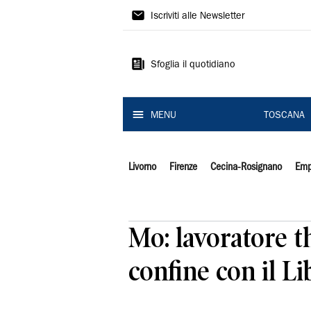
Il
Iscriviti alle Newsletter
Tirreno
Sfoglia il quotidiano
MENU
TOSCANA
Livorno
Firenze
Cecina-Rosignano
Emp
Mo: lavoratore th
confine con il L