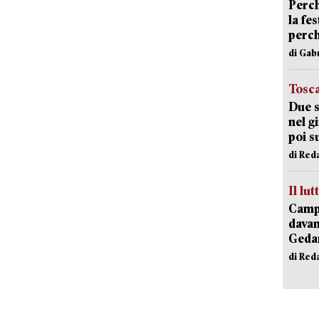
Perch
la fe
perch
di Gab
Tosc
Due s
nel g
poi s
di Red
Il lut
Campi
davan
Geda
di Red