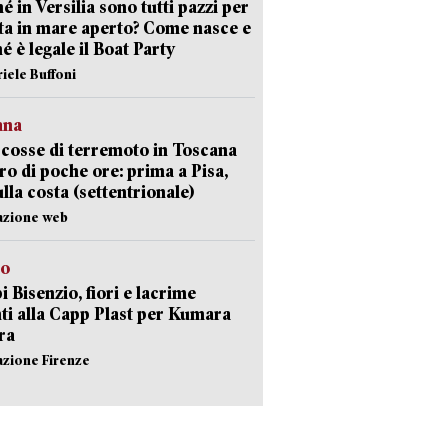
é in Versilia sono tutti pazzi per
sta in mare aperto? Come nasce e
é è legale il Boat Party
riele Buffoni
ana
cosse di terremoto in Toscana
iro di poche ore: prima a Pisa,
ulla costa (settentrionale)
azione web
to
 Bisenzio, fiori e lacrime
ti alla Capp Plast per Kumara
ra
azione Firenze