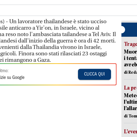
os) - Un lavoratore thailandese è stato ucciso
e anticarro a Yir'on, in Israele, vicino al
a reso noto l'ambasciata tailandese a Tel Aviv. Il
landesi dall'inizio della guerra è ora di 42 morti.
Trag
venienti dalla Thailandia vivono in Israele,
Muore
gricoli. Finora sono stati rilasciati 23 ostaggi
i ten
sei rimangono a Gaza.
avreb
itmo:
di Red
CLICCA QUI
izie su Google
La pr
Meteo
l’ult
l’alla
di Tom
L’eve