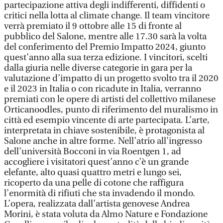
partecipazione attiva degli indifferenti, diffidenti o
critici nella lotta al climate change. Il team vincitore
verrà premiato il 9 ottobre alle 15 di fronte al
pubblico del Salone, mentre alle 17.30 sarà la volta
del conferimento del Premio Impatto 2024, giunto
quest’anno alla sua terza edizione. I vincitori, scelti
dalla giuria nelle diverse categorie in gara per la
valutazione d’impatto di un progetto svolto tra il 2020
e il 2023 in Italia o con ricadute in Italia, verranno
premiati con le opere di artisti del collettivo milanese
Orticanoodles, punto di riferimento del muralismo in
città ed esempio vincente di arte partecipata. L’arte,
interpretata in chiave sostenibile, è protagonista al
Salone anche in altre forme. Nell’atrio all’ingresso
dell’università Bocconi in via Roentgen 1, ad
accogliere i visitatori quest’anno c’è un grande
elefante, alto quasi quattro metri e lungo sei,
ricoperto da una pelle di cotone che raffigura
l’enormità di rifiuti che sta invadendo il mondo.
L’opera, realizzata dall’artista genovese Andrea
Morini, è stata voluta da Almo Nature e Fondazione