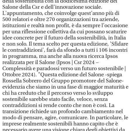
della sostenibilità con la dodicesima edizione del
Salone della Csr e dell’innovazione sociale.
L'appuntamento, che coinvolge quest’anno più di
500 relatori e oltre 270 organizzazioni tra aziende,
istituzioni e realtà non profit, è da sempre l’occasione
per una riflessione collettiva da cui possano scaturire
idee concrete per il futuro della sostenibilità, in Italia
e non solo. Il tema scelto per questa edizione, 'Sfidare
le contraddizioni', farà da sfondo a tutti i 106 incontri
in programma, ma anche alla nuova ricerca Ipsos
realizzata per il Salone (Ipsos | Csr 2024 –
Complessità e paradossi verso un futuro sostenibile |
Ottobre 2024). "Questa edizione del Salone -spiega
Rossella Sobrero del Gruppo promotore del Salone-
evidenzia che siamo in una fase di maggior maturità e
chi ha creduto che il percorso verso lo sviluppo
sostenibile sarebbe stato facile, veloce, senza
contraddizioni si rende conto che non è così. La
transizione richiede un profondo cambiamento nel
modo di pensare, agire, comunicare. In particolare, le
imprese realmente sostenibili hanno capito che è
necessario avere una visione chiara degli obiettivi da