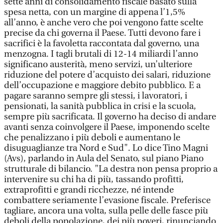
sette anni di consolidamento fiscale basato sulla
spesa netta, con un margine di appena l’1,5%
all’anno, è anche vero che poi vengono fatte scelte
precise da chi governa il Paese. Tutti devono fare i
sacrifici è la favoletta raccontata dal governo, una
menzogna. I tagli brutali di 12-14 miliardi l’anno
significano austerità, meno servizi, un’ulteriore
riduzione del potere d’acquisto dei salari, riduzione
dell’occupazione e maggiore debito pubblico. E a
pagare saranno sempre gli stessi, i lavoratori, i
pensionati, la sanità pubblica in crisi e la scuola,
sempre più sacrificata. Il governo ha deciso di andare
avanti senza coinvolgere il Paese, imponendo scelte
che penalizzano i più deboli e aumentano le
disuguaglianze tra Nord e Sud". Lo dice Tino Magni
(Avs), parlando in Aula del Senato, sul piano Piano
strutturale di bilancio. "La destra non pensa proprio a
intervenire su chi ha di più, tassando profitti,
extraprofitti e grandi ricchezze, né intende
combattere seriamente l’evasione fiscale. Preferisce
tagliare, ancora una volta, sulla pelle delle fasce più
deboli della popolazione, dei più poveri, rinunciando