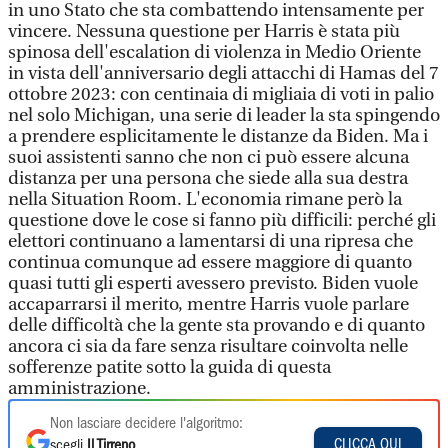
in uno Stato che sta combattendo intensamente per
vincere. Nessuna questione per Harris è stata più
spinosa dell'escalation di violenza in Medio Oriente
in vista dell'anniversario degli attacchi di Hamas del 7
ottobre 2023: con centinaia di migliaia di voti in palio
nel solo Michigan, una serie di leader la sta spingendo
a prendere esplicitamente le distanze da Biden. Ma i
suoi assistenti sanno che non ci può essere alcuna
distanza per una persona che siede alla sua destra
nella Situation Room. L'economia rimane però la
questione dove le cose si fanno più difficili: perché gli
elettori continuano a lamentarsi di una ripresa che
continua comunque ad essere maggiore di quanto
quasi tutti gli esperti avessero previsto. Biden vuole
accaparrarsi il merito, mentre Harris vuole parlare
delle difficoltà che la gente sta provando e di quanto
ancora ci sia da fare senza risultare coinvolta nelle
sofferenze patite sotto la guida di questa
amministrazione.
Non lasciare decidere l'algoritmo:
CLICCA QUI
scegli
Il Tirreno