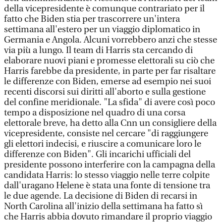
della vicepresidente è comunque contrariato per il
fatto che Biden stia per trascorrere un'intera
settimana all'estero per un viaggio diplomatico in
Germania e Angola. Alcuni vorrebbero anzi che stesse
via più a lungo. Il team di Harris sta cercando di
elaborare nuovi piani e promesse elettorali su ciò che
Harris farebbe da presidente, in parte per far risaltare
le differenze con Biden, emerse ad esempio nei suoi
recenti discorsi sui diritti all'aborto e sulla gestione
del confine meridionale. "La sfida" di avere così poco
tempo a disposizione nel quadro di una corsa
elettorale breve, ha detto alla Cnn un consigliere della
vicepresidente, consiste nel cercare "di raggiungere
gli elettori indecisi, e riuscire a comunicare loro le
differenze con Biden". Gli incarichi ufficiali del
presidente possono interferire con la campagna della
candidata Harris: lo stesso viaggio nelle terre colpite
dall'uragano Helene è stata una fonte di tensione tra
le due agende. La decisione di Biden di recarsi in
North Carolina all'inizio della settimana ha fatto sì
che Harris abbia dovuto rimandare il proprio viaggio