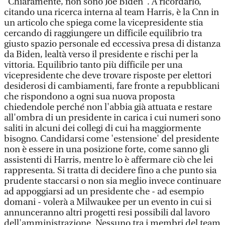
"Chiaramente, non sono Joe Biden". A ricordarlo,
citando una ricerca interna al team Harris, è la Cnn in
un articolo che spiega come la vicepresidente stia
cercando di raggiungere un difficile equilibrio tra
giusto spazio personale ed eccessiva presa di distanza
da Biden, lealtà verso il presidente e rischi per la
vittoria. Equilibrio tanto più difficile per una
vicepresidente che deve trovare risposte per elettori
desiderosi di cambiamenti, fare fronte a repubblicani
che rispondono a ogni sua nuova proposta
chiedendole perché non l'abbia già attuata e restare
all'ombra di un presidente in carica i cui numeri sono
saliti in alcuni dei collegi di cui ha maggiormente
bisogno. Candidarsi come 'estensione' del presidente
non è essere in una posizione forte, come sanno gli
assistenti di Harris, mentre lo è affermare ciò che lei
rappresenta. Si tratta di decidere fino a che punto sia
prudente staccarsi o non sia meglio invece continuare
ad appoggiarsi ad un presidente che - ad esempio
domani - volerà a Milwaukee per un evento in cui si
annunceranno altri progetti resi possibili dal lavoro
dell'amministrazione. Nessuno tra i membri del team