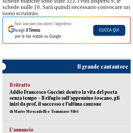
schede bianche sono state 323, i voti dispersi 9, le
schede nulle 10. Sarà quindi necessario convocare un
nono scrutinio.
Non lasciare decidere l'algoritmo:
CLICCA QUI
scegli
Il Tirreno
per le tue notizie su Google
Il grande cantautore
Il ritratto
Addio Francesco Guccini: dentro la vita del poeta
senza tempo – Il rifugio sull’appennino toscano, gli
inizi da prof, il successo e l’ultima canzone
di Mario Moscadelli e Tommaso Silvi
L'annuncio