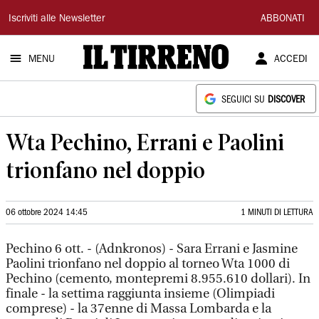
Il
Iscriviti alle Newsletter
ABBONATI
Tirreno
MENU
ACCEDI
SEGUICI SU
DISCOVER
Wta Pechino, Errani e Paolini
trionfano nel doppio
06 ottobre 2024 14:45
1 MINUTI DI LETTURA
Pechino 6 ott. - (Adnkronos) - Sara Errani e Jasmine
Paolini trionfano nel doppio al torneo Wta 1000 di
Pechino (cemento, montepremi 8.955.610 dollari). In
finale - la settima raggiunta insieme (Olimpiadi
comprese) - la 37enne di Massa Lombarda e la