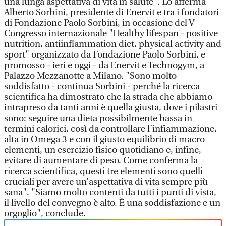
una lunga aspettativa di vita in salute". Lo afferma
Alberto Sorbini, presidente di Enervit e tra i fondatori
di Fondazione Paolo Sorbini, in occasione del V
Congresso internazionale "Healthy lifespan - positive
nutrition, antiinflammation diet, physical activity and
sport" organizzato da Fondazione Paolo Sorbini, e
promosso - ieri e oggi - da Enervit e Technogym, a
Palazzo Mezzanotte a Milano. "Sono molto
soddisfatto - continua Sorbini - perché la ricerca
scientifica ha dimostrato che la strada che abbiamo
intrapreso da tanti anni è quella giusta, dove i pilastri
sono: seguire una dieta possibilmente bassa in
termini calorici, così da controllare l’infiammazione,
alta in Omega 3 e con il giusto equilibrio di macro
elementi, un esercizio fisico quotidiano e, infine,
evitare di aumentare di peso. Come conferma la
ricerca scientifica, questi tre elementi sono quelli
cruciali per avere un’aspettativa di vita sempre più
sana". "Siamo molto contenti da tutti i punti di vista,
il livello del convegno è alto. È una soddisfazione e un
orgoglio", conclude.