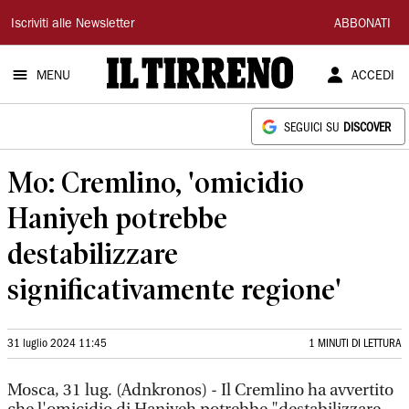
Il
Iscriviti alle Newsletter
ABBONATI
Tirreno
MENU
ACCEDI
SEGUICI SU
DISCOVER
Mo: Cremlino, 'omicidio
Haniyeh potrebbe
destabilizzare
significativamente regione'
31 luglio 2024 11:45
1 MINUTI DI LETTURA
Mosca, 31 lug. (Adnkronos) - Il Cremlino ha avvertito