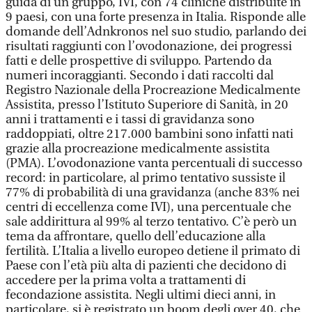
guida di un gruppo, IVI, con 74 cliniche distribuite in
9 paesi, con una forte presenza in Italia. Risponde alle
domande dell’Adnkronos nel suo studio, parlando dei
risultati raggiunti con l’ovodonazione, dei progressi
fatti e delle prospettive di sviluppo. Partendo da
numeri incoraggianti. Secondo i dati raccolti dal
Registro Nazionale della Procreazione Medicalmente
Assistita, presso l’Istituto Superiore di Sanità, in 20
anni i trattamenti e i tassi di gravidanza sono
raddoppiati, oltre 217.000 bambini sono infatti nati
grazie alla procreazione medicalmente assistita
(PMA). L’ovodonazione vanta percentuali di successo
record: in particolare, al primo tentativo sussiste il
77% di probabilità di una gravidanza (anche 83% nei
centri di eccellenza come IVI), una percentuale che
sale addirittura al 99% al terzo tentativo. C’è però un
tema da affrontare, quello dell’educazione alla
fertilità. L’Italia a livello europeo detiene il primato di
Paese con l’età più alta di pazienti che decidono di
accedere per la prima volta a trattamenti di
fecondazione assistita. Negli ultimi dieci anni, in
particolare, si è registrato un boom degli over 40, che