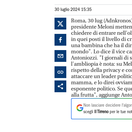
30 luglio 2024 15:35
Roma, 30 lug (Adnkronos) -
presidente Meloni metten
chiedere di entrare nell'
in quei posti il livello di 
una bambina che ha il diri
mondo". Lo dice il vice c
Antoniozzi. "I giornali di
l'ambliopia è nota: su Melo
rispetto della privacy e c
attaccare un leader polit
mamma, e lo direi ovviame
esponente politico. Se que
alla frutta", aggiunge Ant
Non lasciare decidere l'algor
scegli
Il Tirreno
per le tue not