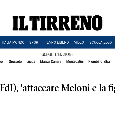
ITALIA MONDO
SPORT
TEMPO LIBERO
VIDEO
SCUOLA 2030
SCEGLI L'EDIZIONE
oli
Grosseto
Lucca
Massa-Carrara
Montecatini
Piombino-Elba
FdI), 'attaccare Meloni e la f