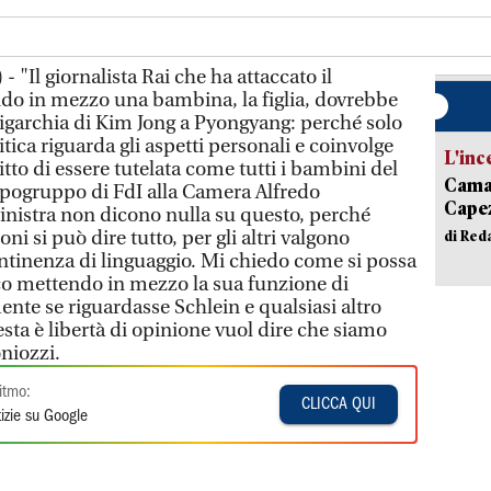
 "Il giornalista Rai che ha attaccato il
do in mezzo una bambina, la figlia, dovrebbe
oligarchia di Kim Jong a Pyongyang: perché solo
critica riguarda gli aspetti personali e coinvolge
L'inc
tto di essere tutelata come tutti i bambini del
Camai
apogruppo di FdI alla Camera Alfredo
Capez
 sinistra non dicono nulla su questo, perché
ni si può dire tutto, per gli altri valgono
di Red
ontinenza di linguaggio. Mi chiedo come si possa
ico mettendo in mezzo la sua funzione di
nte se riguardasse Schlein e qualsiasi altro
sta è libertà di opinione vuol dire che siamo
oniozzi.
itmo:
CLICCA QUI
izie su Google