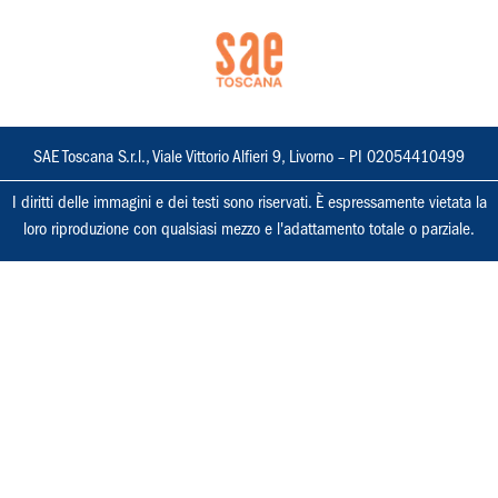
SAE Toscana S.r.l., Viale Vittorio Alfieri 9, Livorno – PI 02054410499
I diritti delle immagini e dei testi sono riservati. È espressamente vietata la
loro riproduzione con qualsiasi mezzo e l'adattamento totale o parziale.