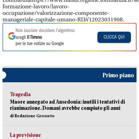
Lombardiahttps://www.bandi.regione.lombardia.it/serv
formazione-lavoro/lavoro-
occupazione/valorizzazione-componente-
manageriale-capitale-umano-RLW12023031908.
Non lasciare decidere l'algoritmo:
CLICCA QUI
scegli
Il Tirreno
per le tue notizie su Google
Primo piano
Tragedia
Muore annegato ad Ansedonia: inutili i tentativi di
rianimazione. Domani avrebbe compiuto gli anni
di Redazione Grosseto
La previsione