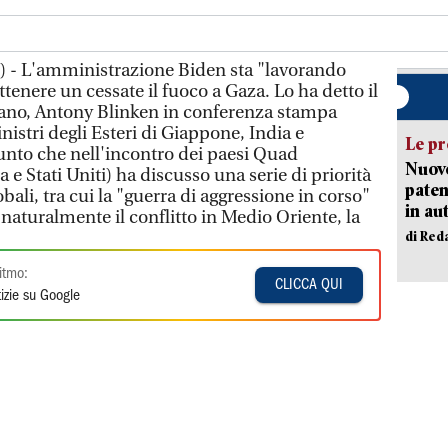
) - L'amministrazione Biden sta "lavorando
ttenere un cessate il fuoco a Gaza. Lo ha detto il
cano, Antony Blinken in conferenza stampa
nistri degli Esteri di Giappone, India e
Le pr
iunto che nell'incontro dei paesi Quad
Nuovo
 e Stati Uniti) ha discusso una serie di priorità
paten
obali, tra cui la "guerra di aggressione in corso"
in au
 naturalmente il conflitto in Medio Oriente, la
di Red
itmo:
CLICCA QUI
izie su Google