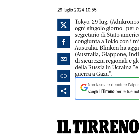
29 luglio 2024 10:55
Tokyo, 29 lug. (Adnkronos
ogni singolo giorno" per o
segretario di Stato ameri
congiunta a Tokio con i mi
Australia. Blinken ha agg
(Australia, Giappone, India
di sicurezza regionali e gl
della Russia in Ucraina "e
guerra a Gaza".
Non lasciare decidere l'algor
scegli
Il Tirreno
per le tue not