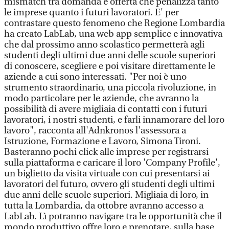
mismatch tra domanda e offerta che penalizza tanto
le imprese quanto i futuri lavoratori. E' per
contrastare questo fenomeno che Regione Lombardia
ha creato LabLab, una web app semplice e innovativa
che dal prossimo anno scolastico permetterà agli
studenti degli ultimi due anni delle scuole superiori
di conoscere, scegliere e poi visitare direttamente le
aziende a cui sono interessati. "Per noi è uno
strumento straordinario, una piccola rivoluzione, in
modo particolare per le aziende, che avranno la
possibilità di avere migliaia di contatti con i futuri
lavoratori, i nostri studenti, e farli innamorare del loro
lavoro", racconta all'Adnkronos l'assessora a
Istruzione, Formazione e Lavoro, Simona Tironi.
Basteranno pochi click alle imprese per registrarsi
sulla piattaforma e caricare il loro 'Company Profile',
un biglietto da visita virtuale con cui presentarsi ai
lavoratori del futuro, ovvero gli studenti degli ultimi
due anni delle scuole superiori. Migliaia di loro, in
tutta la Lombardia, da ottobre avranno accesso a
LabLab. Lì potranno navigare tra le opportunità che il
mondo produttivo offre loro e prenotare, sulla base