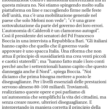
mobilitazione contro l’autonomia differenziata ma in
questa misura no. Noi stiamo spingendo molto sulla
piattaforma on line e raccogliendo firme nelle feste
dell'unità, ma c’è una mobilitazione generale nel
paese che solo Meloni non vede"; "c’è una grave
sottovalutazione da parte del governo dei loro errori.
L’autonomia di Calderoli è un clamoroso autogol”.
Così il presidente dei senatori del Pd Francesco
Boccia in una intervista a Repubblica Bari. “Gli italiani
hanno capito che quello che il governo vuole
approvare è uno spacca Italia. Una riforma che non
attua il principio di sussidiarietà ma crea venti piccoli
e caotici staterelli"; ma "hanno fatto male i loro conti
perché anche i settentrionali hanno capito che questo
danneggia anche il Nord", spiega Boccia. "Noi
diciamo che prima bisogna mettere a posto le
diseguaglianze. Per i livelli essenziali delle prestazioni
servono almeno 80-100 miliardi. Troviamoli,
realizziamo queste opere e poi parliamo di
un’autonomia che semplifichi la vita dei cittadini, ma
senza creare nuove, ulteriori diseguaglianze. E
interpretando in maniera corretta il principio della