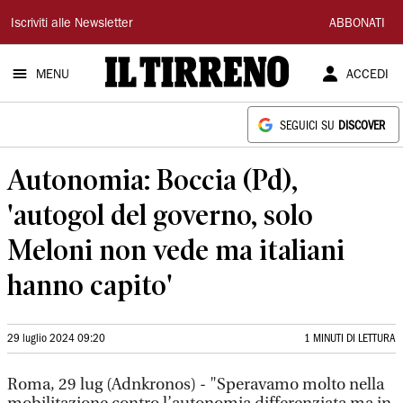
Il
Iscriviti alle Newsletter
ABBONATI
Tirreno
MENU
ACCEDI
SEGUICI SU
DISCOVER
Autonomia: Boccia (Pd),
'autogol del governo, solo
Meloni non vede ma italiani
hanno capito'
29 luglio 2024 09:20
1 MINUTI DI LETTURA
Roma, 29 lug (Adnkronos) - "Speravamo molto nella