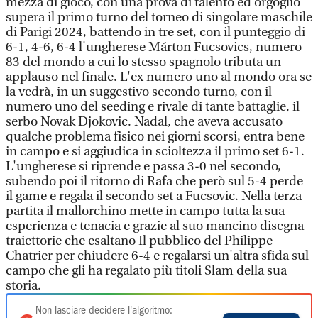
mezza di gioco, con una prova di talento ed orgoglio
supera il primo turno del torneo di singolare maschile
di Parigi 2024, battendo in tre set, con il punteggio di
6-1, 4-6, 6-4 l'ungherese Márton Fucsovics, numero
83 del mondo a cui lo stesso spagnolo tributa un
applauso nel finale. L'ex numero uno al mondo ora se
la vedrà, in un suggestivo secondo turno, con il
numero uno del seeding e rivale di tante battaglie, il
serbo Novak Djokovic. Nadal, che aveva accusato
qualche problema fisico nei giorni scorsi, entra bene
in campo e si aggiudica in scioltezza il primo set 6-1.
L'ungherese si riprende e passa 3-0 nel secondo,
subendo poi il ritorno di Rafa che però sul 5-4 perde
il game e regala il secondo set a Fucsovic. Nella terza
partita il mallorchino mette in campo tutta la sua
esperienza e tenacia e grazie al suo mancino disegna
traiettorie che esaltano Il pubblico del Philippe
Chatrier per chiudere 6-4 e regalarsi un'altra sfida sul
campo che gli ha regalato più titoli Slam della sua
storia.
Non lasciare decidere l'algoritmo: