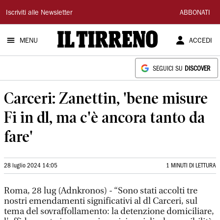
Il
Iscriviti alle Newsletter
ABBONATI
Tirreno
MENU
ACCEDI
SEGUICI SU
DISCOVER
Carceri: Zanettin, 'bene misure
Fi in dl, ma c'è ancora tanto da
fare'
28 luglio 2024 14:05
1 MINUTI DI LETTURA
Roma, 28 lug (Adnkronos) - “Sono stati accolti tre
nostri emendamenti significativi al dl Carceri, sul
tema del sovraffollamento: la detenzione domiciliare,