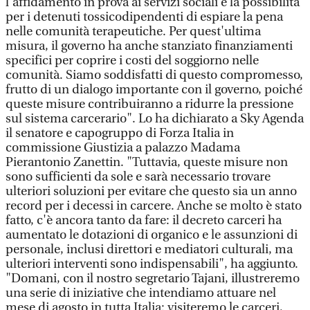
l'affidamento in prova ai servizi sociali e la possibilità
per i detenuti tossicodipendenti di espiare la pena
nelle comunità terapeutiche. Per quest'ultima
misura, il governo ha anche stanziato finanziamenti
specifici per coprire i costi del soggiorno nelle
comunità. Siamo soddisfatti di questo compromesso,
frutto di un dialogo importante con il governo, poiché
queste misure contribuiranno a ridurre la pressione
sul sistema carcerario". Lo ha dichiarato a Sky Agenda
il senatore e capogruppo di Forza Italia in
commissione Giustizia a palazzo Madama
Pierantonio Zanettin. "Tuttavia, queste misure non
sono sufficienti da sole e sarà necessario trovare
ulteriori soluzioni per evitare che questo sia un anno
record per i decessi in carcere. Anche se molto è stato
fatto, c'è ancora tanto da fare: il decreto carceri ha
aumentato le dotazioni di organico e le assunzioni di
personale, inclusi direttori e mediatori culturali, ma
ulteriori interventi sono indispensabili", ha aggiunto.
"Domani, con il nostro segretario Tajani, illustreremo
una serie di iniziative che intendiamo attuare nel
mese di agosto in tutta Italia: visiteremo le carceri,