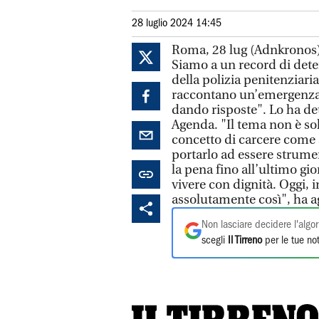
28 luglio 2024 14:45
Roma, 28 lug (Adnkronos) -
Siamo a un record di deten
della polizia penitenziari
raccontano un’emergenza,
dando risposte". Lo ha de
Agenda. "Il tema non è solo
concetto di carcere come
portarlo ad essere strumen
la pena fino all’ultimo g
vivere con dignità. Oggi, 
assolutamente così", ha a
Non lasciare decidere l'algor
scegli
Il Tirreno
per le tue not