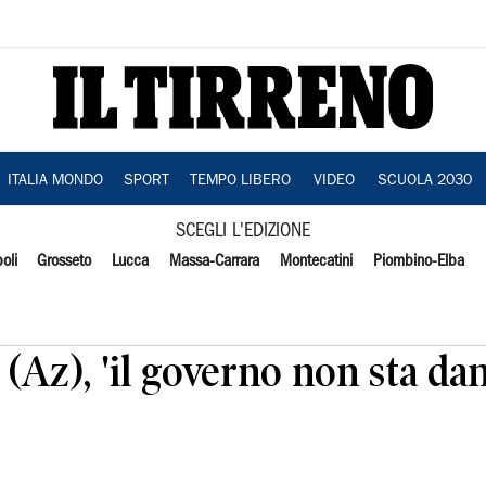
ITALIA MONDO
SPORT
TEMPO LIBERO
VIDEO
SCUOLA 2030
SCEGLI L'EDIZIONE
oli
Grosseto
Lucca
Massa-Carrara
Montecatini
Piombino-Elba
 (Az), 'il governo non sta da