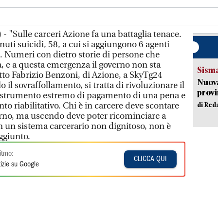
 "Sulle carceri Azione fa una battaglia tenace.
uti suicidi, 58, a cui si aggiungono 6 agenti
a. Numeri con dietro storie di persone che
 e a questa emergenza il governo non sta
Sism
tto Fabrizio Benzoni, di Azione, a SkyTg24
Nuova
 il sovraffollamento, si tratta di rivoluzionare il
provi
 strumento estremo di pagamento di una pena e
to riabilitativo. Chi è in carcere deve scontare
di Red
iorno, ma uscendo deve poter ricominciare a
in un sistema carcerario non dignitoso, non è
ggiunto.
itmo:
CLICCA QUI
izie su Google