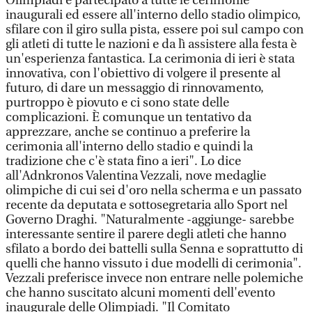
Olimpiadi e partecipato a tutte le cerimonie
inaugurali ed essere all'interno dello stadio olimpico,
sfilare con il giro sulla pista, essere poi sul campo con
gli atleti di tutte le nazioni e da lì assistere alla festa è
un'esperienza fantastica. La cerimonia di ieri è stata
innovativa, con l'obiettivo di volgere il presente al
futuro, di dare un messaggio di rinnovamento,
purtroppo è piovuto e ci sono state delle
complicazioni. È comunque un tentativo da
apprezzare, anche se continuo a preferire la
cerimonia all'interno dello stadio e quindi la
tradizione che c'è stata fino a ieri". Lo dice
all'Adnkronos Valentina Vezzali, nove medaglie
olimpiche di cui sei d'oro nella scherma e un passato
recente da deputata e sottosegretaria allo Sport nel
Governo Draghi. "Naturalmente -aggiunge- sarebbe
interessante sentire il parere degli atleti che hanno
sfilato a bordo dei battelli sulla Senna e soprattutto di
quelli che hanno vissuto i due modelli di cerimonia".
Vezzali preferisce invece non entrare nelle polemiche
che hanno suscitato alcuni momenti dell'evento
inaugurale delle Olimpiadi. "Il Comitato