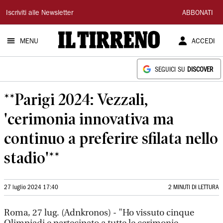
Il
Iscriviti alle Newsletter
ABBONATI
Tirreno
MENU
ACCEDI
SEGUICI SU
DISCOVER
**Parigi 2024: Vezzali,
'cerimonia innovativa ma
continuo a preferire sfilata nello
stadio'**
27 luglio 2024 17:40
2 MINUTI DI LETTURA
Roma, 27 lug. (Adnkronos) - "Ho vissuto cinque