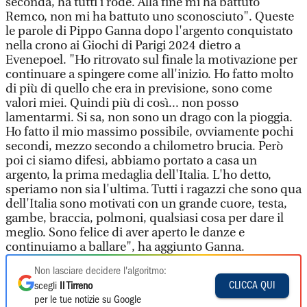
seconda, ha tutti i rode. Alla fine mi ha battuto
Remco, non mi ha battuto uno sconosciuto". Queste
le parole di Pippo Ganna dopo l'argento conquistato
nella crono ai Giochi di Parigi 2024 dietro a
Evenepoel. "Ho ritrovato sul finale la motivazione per
continuare a spingere come all'inizio. Ho fatto molto
di più di quello che era in previsione, sono come
valori miei. Quindi più di così... non posso
lamentarmi. Si sa, non sono un drago con la pioggia.
Ho fatto il mio massimo possibile, ovviamente pochi
secondi, mezzo secondo a chilometro brucia. Però
poi ci siamo difesi, abbiamo portato a casa un
argento, la prima medaglia dell'Italia. L'ho detto,
speriamo non sia l'ultima. Tutti i ragazzi che sono qua
dell'Italia sono motivati con un grande cuore, testa,
gambe, braccia, polmoni, qualsiasi cosa per dare il
meglio. Sono felice di aver aperto le danze e
continuiamo a ballare", ha aggiunto Ganna.
Non lasciare decidere l'algoritmo:
CLICCA QUI
scegli
Il Tirreno
per le tue notizie su Google