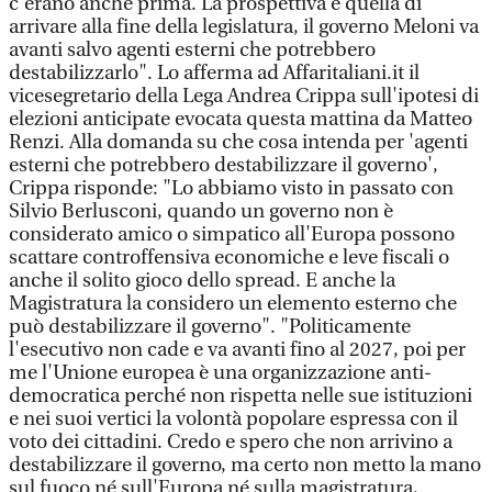
c'erano anche prima. La prospettiva è quella di
arrivare alla fine della legislatura, il governo Meloni va
avanti salvo agenti esterni che potrebbero
destabilizzarlo". Lo afferma ad Affaritaliani.it il
vicesegretario della Lega Andrea Crippa sull'ipotesi di
elezioni anticipate evocata questa mattina da Matteo
Renzi. Alla domanda su che cosa intenda per 'agenti
esterni che potrebbero destabilizzare il governo',
Crippa risponde: "Lo abbiamo visto in passato con
Silvio Berlusconi, quando un governo non è
considerato amico o simpatico all'Europa possono
scattare controffensiva economiche e leve fiscali o
anche il solito gioco dello spread. E anche la
Magistratura la considero un elemento esterno che
può destabilizzare il governo". "Politicamente
l'esecutivo non cade e va avanti fino al 2027, poi per
me l'Unione europea è una organizzazione anti-
democratica perché non rispetta nelle sue istituzioni
e nei suoi vertici la volontà popolare espressa con il
voto dei cittadini. Credo e spero che non arrivino a
destabilizzare il governo, ma certo non metto la mano
sul fuoco né sull'Europa né sulla magistratura,