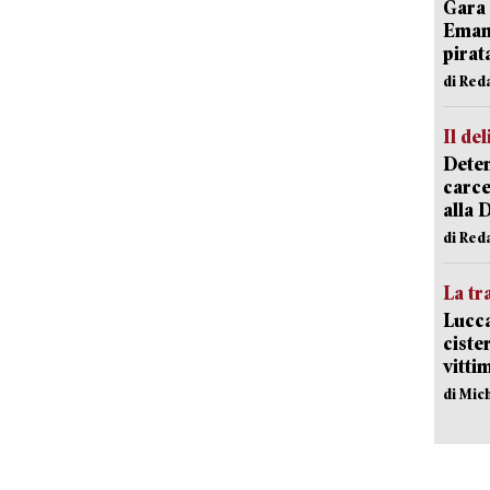
Gara 
Emanu
pirat
di Red
Il del
Deten
carce
alla 
di Red
La tr
Lucca
ciste
vitti
di Mic