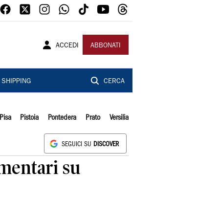
ACCEDI
ABBONATI
SHIPPING
CERCA
Pisa
Pistoia
Pontedera
Prato
Versilia
SEGUICI SU
DISCOVER
mentari su