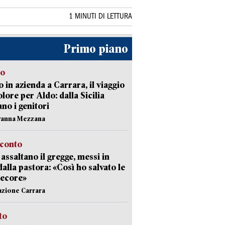
1 MINUTI DI LETTURA
Primo piano
to
 in azienda a Carrara, il viaggio
olore per Aldo: dalla Sicilia
ano i genitori
vanna Mezzana
cconto
i assaltano il gregge, messi in
dalla pastora: «Così ho salvato le
pecore»
azione Carrara
sto