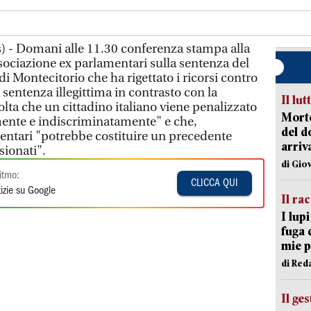
) - Domani alle 11.30 conferenza stampa alla
ociazione ex parlamentari sulla sentenza del
di Montecitorio che ha rigettato i ricorsi contro
a sentenza illegittima in contrasto con la
Il lut
olta che un cittadino italiano viene penalizzato
Morto
amente e indiscriminatamente" e che,
del d
mentari "potrebbe costituire un precedente
arriv
sionati".
di Gio
itmo:
CLICCA QUI
izie su Google
Il ra
I lup
fuga 
mie 
di Red
Il ge