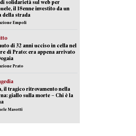
di solidarietà sul web per
ele, il 18enne investito da un
a della strada
azione Empoli
itto
uto di 32 anni ucciso in cella nel
re di Prato: era appena arrivato
Dogaia
azione Prato
agedia
, il tragico ritrovamento nella
rna: giallo sulla morte – Chi è la
ma
hele Masotti