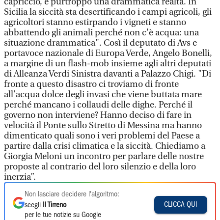
capriccio, è purtroppo una drammatica realtà. In
Sicilia la siccità sta desertificando i campi agricoli, gli
agricoltori stanno estirpando i vigneti e stanno
abbattendo gli animali perché non c'è acqua: una
situazione drammatica". Così il deputato di Avs e
portavoce nazionale di Europa Verde, Angelo Bonelli,
a margine di un flash-mob insieme agli altri deputati
di Alleanza Verdi Sinistra davanti a Palazzo Chigi. "Di
fronte a questo disastro ci troviamo di fronte
all’acqua dolce degli invasi che viene buttata mare
perché mancano i collaudi delle dighe. Perché il
governo non interviene? Hanno deciso di fare in
velocità il Ponte sullo Stretto di Messina ma hanno
dimenticato quali sono i veri problemi del Paese a
partire dalla crisi climatica e la siccità. Chiediamo a
Giorgia Meloni un incontro per parlare delle nostre
proposte al contrario del loro silenzio e della loro
inerzia”.
Non lasciare decidere l'algoritmo:
CLICCA QUI
scegli
Il Tirreno
per le tue notizie su Google