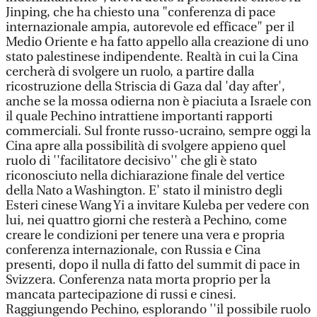
Jinping, che ha chiesto una "conferenza di pace
internazionale ampia, autorevole ed efficace" per il
Medio Oriente e ha fatto appello alla creazione di uno
stato palestinese indipendente. Realtà in cui la Cina
cercherà di svolgere un ruolo, a partire dalla
ricostruzione della Striscia di Gaza dal 'day after',
anche se la mossa odierna non è piaciuta a Israele con
il quale Pechino intrattiene importanti rapporti
commerciali. Sul fronte russo-ucraino, sempre oggi la
Cina apre alla possibilità di svolgere appieno quel
ruolo di ''facilitatore decisivo'' che gli è stato
riconosciuto nella dichiarazione finale del vertice
della Nato a Washington. E' stato il ministro degli
Esteri cinese Wang Yi a invitare Kuleba per vedere con
lui, nei quattro giorni che resterà a Pechino, come
creare le condizioni per tenere una vera e propria
conferenza internazionale, con Russia e Cina
presenti, dopo il nulla di fatto del summit di pace in
Svizzera. Conferenza nata morta proprio per la
mancata partecipazione di russi e cinesi.
Raggiungendo Pechino, esplorando ''il possibile ruolo