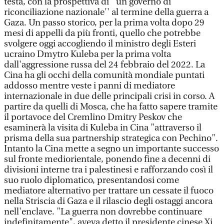
testa, con la prospettiva di ''un governo di
riconciliazione nazionale'' al termine della guerra a
Gaza. Un passo storico, per la prima volta dopo 29
mesi di appelli da più fronti, quello che potrebbe
svolgere oggi accogliendo il ministro degli Esteri
ucraino Dmytro Kuleba per la prima volta
dall'aggressione russa del 24 febbraio del 2022. La
Cina ha gli occhi della comunità mondiale puntati
addosso mentre veste i panni di mediatore
internazionale in due delle principali crisi in corso. A
partire da quelli di Mosca, che ha fatto sapere tramite
il portavoce del Cremlino Dmitry Peskov che
esaminerà la visita di Kuleba in Cina "attraverso il
prisma della sua partnership strategica con Pechino".
Intanto la Cina mette a segno un importante successo
sul fronte mediorientale, ponendo fine a decenni di
divisioni interne tra i palestinesi e rafforzando così il
suo ruolo diplomatico, presentandosi come
mediatore alternativo per trattare un cessate il fuoco
nella Striscia di Gaza e il rilascio degli ostaggi ancora
nell'enclave. "La guerra non dovrebbe continuare
indefinitamente", aveva detto il presidente cinese Xi