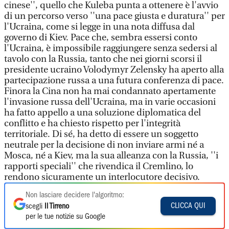
cinese'', quello che Kuleba punta a ottenere è l'avvio
di un percorso verso ''una pace giusta e duratura'' per
l'Ucraina, come si legge in una nota diffusa dal
governo di Kiev. Pace che, sembra essersi conto
l'Ucraina, è impossibile raggiungere senza sedersi al
tavolo con la Russia, tanto che nei giorni scorsi il
presidente ucraino Volodymyr Zelensky ha aperto alla
partecipazione russa a una futura conferenza di pace.
Finora la Cina non ha mai condannato apertamente
l'invasione russa dell'Ucraina, ma in varie occasioni
ha fatto appello a una soluzione diplomatica del
conflitto e ha chiesto rispetto per l'integrità
territoriale. Di sé, ha detto di essere un soggetto
neutrale per la decisione di non inviare armi né a
Mosca, né a Kiev, ma la sua alleanza con la Russia, ''i
rapporti speciali'' che rivendica il Cremlino, lo
rendono sicuramente un interlocutore decisivo.
Non lasciare decidere l'algoritmo:
CLICCA QUI
scegli
Il Tirreno
per le tue notizie su Google