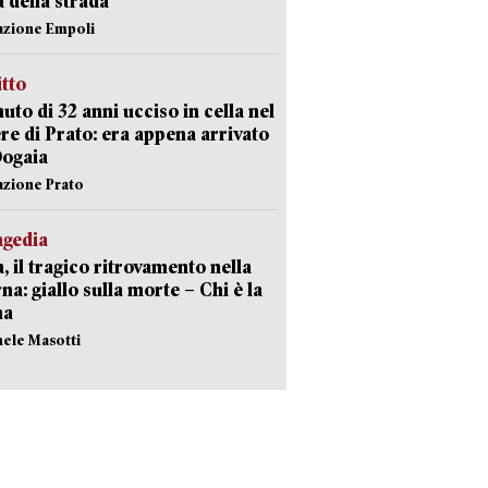
a della strada
azione Empoli
itto
uto di 32 anni ucciso in cella nel
re di Prato: era appena arrivato
Dogaia
azione Prato
agedia
, il tragico ritrovamento nella
rna: giallo sulla morte – Chi è la
ma
hele Masotti