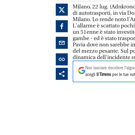
Milano, 22 lug. (Adnkronos
di autotrasporti, in via D
Milano. Lo rende noto l'A
L'allarme è scattato poch
un 51enne è stato investit
gambe - ed è stato traspor
Pavia dove non sarebbe in 
del mezzo pesante. Sul post
dinamica dell'incidente su
Non lasciare decidere l'algor
scegli
Il Tirreno
per le tue not