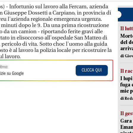
) - Infortunio sul lavoro alla Fercam, azienda
on Giuseppe Dossetti a Carpiano, in provincia di
reu l'azienda regionale emergenza urgenza.
i minuti dopo le 9. Da una prima ricostruzione
Il lut
o da un camion - riportando ferite gravi alle
Morto
tato in elisoccorso all'ospedale San Matteo di
del d
pericolo di vita. Sotto choc l'uomo alla guida
arriv
o è al lavoro la polizia locale per ricostruire la
l lavoro.
di Gio
itmo:
Il ra
CLICCA QUI
izie su Google
I lup
fuga 
mie 
di Red
Il ge
Gara 
Emanu