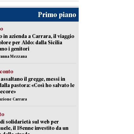
Primo piano
to
 in azienda a Carrara, il viaggio
olore per Aldo: dalla Sicilia
ano i genitori
vanna Mezzana
cconto
i assaltano il gregge, messi in
dalla pastora: «Così ho salvato le
pecore»
azione Carrara
sto
di solidarietà sul web per
ele, il 18enne investito da un