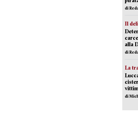
pirat
di Red
Il del
Deten
carce
alla 
di Red
La tr
Lucca
ciste
vitti
di Mic