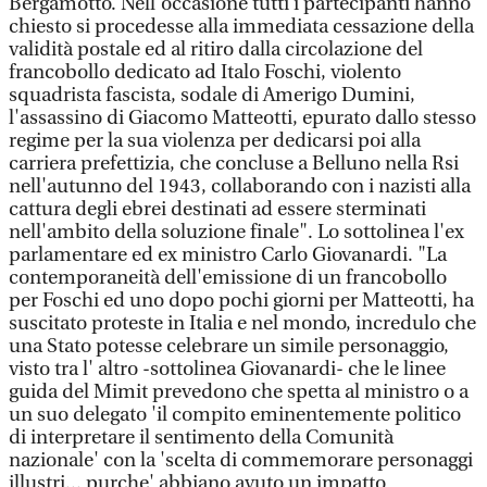
Bergamotto. Nell'occasione tutti i partecipanti hanno
chiesto si procedesse alla immediata cessazione della
validità postale ed al ritiro dalla circolazione del
francobollo dedicato ad Italo Foschi, violento
squadrista fascista, sodale di Amerigo Dumini,
l'assassino di Giacomo Matteotti, epurato dallo stesso
regime per la sua violenza per dedicarsi poi alla
carriera prefettizia, che concluse a Belluno nella Rsi
nell'autunno del 1943, collaborando con i nazisti alla
cattura degli ebrei destinati ad essere sterminati
nell'ambito della soluzione finale". Lo sottolinea l'ex
parlamentare ed ex ministro Carlo Giovanardi. "La
contemporaneità dell'emissione di un francobollo
per Foschi ed uno dopo pochi giorni per Matteotti, ha
suscitato proteste in Italia e nel mondo, incredulo che
una Stato potesse celebrare un simile personaggio,
visto tra l' altro -sottolinea Giovanardi- che le linee
guida del Mimit prevedono che spetta al ministro o a
un suo delegato 'il compito eminentemente politico
di interpretare il sentimento della Comunità
nazionale' con la 'scelta di commemorare personaggi
illustri... purche' abbiano avuto un impatto