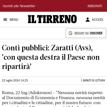
Il
Iscriviti alle Newsletter
ABBONATI
Tirreno
MENU
ACCEDI
SEGUICI SU
DISCOVER
Conti pubblici: Zaratti (Avs),
'con questa destra il Paese non
ripartirà'
22 luglio 2024 14:25
1 MINUTI DI LETTURA
Roma, 22 lug (Adnkronos) - "Nessuna novità rispetto
al Documento di Economia e Finanza, nessuna novità
per i cittadini e le cittadine, per il nostro futuro: con