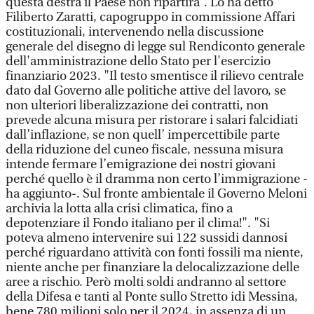
questa destra il Paese non ripartirà”. Lo ha detto
Filiberto Zaratti, capogruppo in commissione Affari
costituzionali, intervenendo nella discussione
generale del disegno di legge sul Rendiconto generale
dell'amministrazione dello Stato per l'esercizio
finanziario 2023. "Il testo smentisce il rilievo centrale
dato dal Governo alle politiche attive del lavoro, se
non ulteriori liberalizzazione dei contratti, non
prevede alcuna misura per ristorare i salari falcidiati
dall’inflazione, se non quell’ impercettibile parte
della riduzione del cuneo fiscale, nessuna misura
intende fermare l’emigrazione dei nostri giovani
perché quello è il dramma non certo l’immigrazione -
ha aggiunto-. Sul fronte ambientale il Governo Meloni
archivia la lotta alla crisi climatica, fino a
depotenziare il Fondo italiano per il clima!". "Si
poteva almeno intervenire sui 122 sussidi dannosi
perché riguardano attività con fonti fossili ma niente,
niente anche per finanziare la delocalizzazione delle
aree a rischio. Però molti soldi andranno al settore
della Difesa e tanti al Ponte sullo Stretto idi Messina,
bene 780 milioni solo per il 2024, in assenza di un