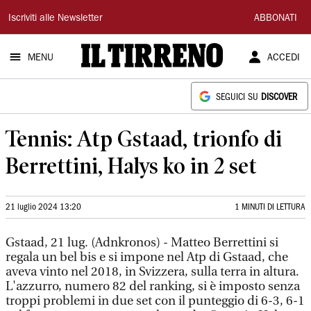
Il
Iscriviti alle Newsletter
ABBONATI
Tirreno
MENU
ACCEDI
SEGUICI SU
DISCOVER
Tennis: Atp Gstaad, trionfo di
Berrettini, Halys ko in 2 set
21 luglio 2024 13:20
1 MINUTI DI LETTURA
Gstaad, 21 lug. (Adnkronos) - Matteo Berrettini si
regala un bel bis e si impone nel Atp di Gstaad, che
aveva vinto nel 2018, in Svizzera, sulla terra in altura.
L'azzurro, numero 82 del ranking, si è imposto senza
troppi problemi in due set con il punteggio di 6-3, 6-1