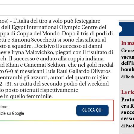
os) - L’Italia del tiro a volo può festeggiare
dell’Egypt International Olympic Centre del
appa di Coppa del Mondo. Dopo il tris di podi di
etti e Simona Scocchetti si sono classificati al
In ma
sto a squadre. Decisivo il successo ai danni
Gross
ev e Iryna Malovichko, piegati con il risultato di
vacan
h. Il successo è andato alla coppia indiana
dell’
d Khan e Ganemat Sekhon, che nel gold medal
bom
ro 6-0 ai messicani Luis Raul Gallardo Oliveros
entrambi gli azzurri, autori del quarto miglior
di Red
2 +3), si tratta del secondo podio del weekend
do posto ottenuti rispettivamente
La ri
 e in quello femminile.
Prato
era 
itmo:
CLICCA QUI
succe
izie su Google
sessu
di Pao