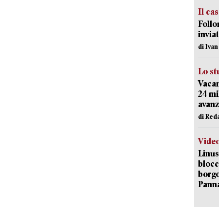
Il ca
Follo
inviat
di Iva
Lo st
Vacan
24 mi
avanz
di Red
Vide
Linus
blocc
borgo
Pann