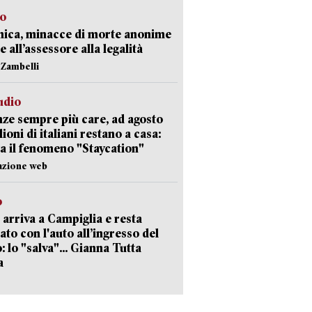
so
nica, minacce di morte anonime
e all’assessore alla legalità
n Zambelli
udio
ze sempre più care, ad agosto
lioni di italiani restano a casa:
a il fenomeno "Staycation"
azione web
o
 arriva a Campiglia e resta
ato con l'auto all’ingresso del
: lo "salva"... Gianna Tutta
a