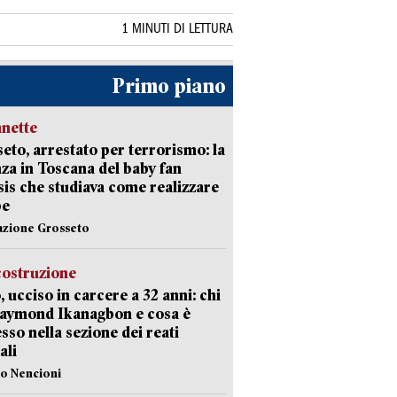
1 MINUTI DI LETTURA
Primo piano
nette
eto, arrestato per terrorismo: la
za in Toscana del baby fan
Isis che studiava come realizzare
be
azione Grosseto
costruzione
, ucciso in carcere a 32 anni: chi
Raymond Ikanagbon e cosa è
sso nella sezione dei reati
ali
lo Nencioni