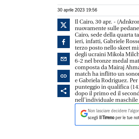
30 aprile 2023 19:56
Il Cairo, 30 apr. - (Adnkron
nuovamente sulle pedane 
Cairo, sede della quarta t
ieri, infatti, Gabriele Ross
terzo posto nello skeet mi
degli ucraini Mikola Milch
6-2 nel bronze medal matc
composta da Mairaj Ahma
match ha inflitto un sono
e Gabriela Rodriguez. Per 
punteggio in qualifica (14
dopo il primo ed il secon
nell’individuale maschile
Non lasciare decidere l'algor
scegli
Il Tirreno
per le tue not