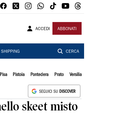
ACCEDI
ABBONATI
SHIPPING
CERCA
Pisa
Pistoia
Pontedera
Prato
Versilia
SEGUICI SU
DISCOVER
nello skeet misto