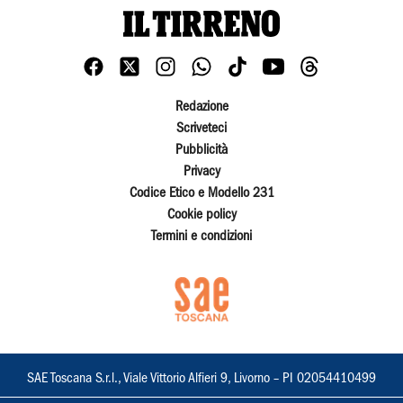
Redazione
Scriveteci
Pubblicità
Privacy
Codice Etico e Modello 231
Cookie policy
Termini e condizioni
SAE Toscana S.r.l., Viale Vittorio Alfieri 9, Livorno – PI 02054410499