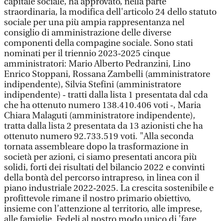
capitale sociale, ha approvato, nella parte
straordinaria, la modifica dell'articolo 24 dello statuto
sociale per una più ampia rappresentanza nel
consiglio di amministrazione delle diverse
componenti della compagine sociale. Sono stati
nominati per il triennio 2023‐2025 cinque
amministratori: Mario Alberto Pedranzini, Lino
Enrico Stoppani, Rossana Zambelli (amministratore
indipendente), Silvia Stefini (amministratore
indipendente) ‐ tratti dalla lista 1 presentata dal cda
che ha ottenuto numero 138.410.406 voti ‐, Maria
Chiara Malaguti (amministratore indipendente),
tratta dalla lista 2 presentata da 13 azionisti che ha
ottenuto numero 92.733.519 voti. "Alla seconda
tornata assembleare dopo la trasformazione in
società per azioni, ci siamo presentati ancora più
solidi, forti dei risultati del bilancio 2022 e convinti
della bontà del percorso intrapreso, in linea con il
piano industriale 2022‐2025. La crescita sostenibile e
profittevole rimane il nostro primario obiettivo,
insieme con l’attenzione al territorio, alle imprese,
alle famiglie. Fedeli al nostro modo unico di 'fare