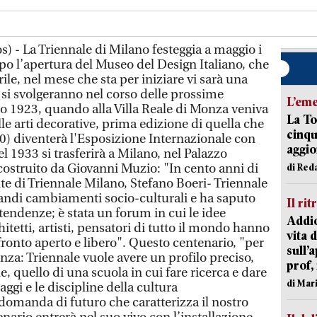
) - La Triennale di Milano festeggia a maggio i
po l’apertura del Museo del Design Italiano, che
rile, nel mese che sta per iniziare vi sarà una
he si svolgeranno nel corso delle prossime
L’em
io 1923, quando alla Villa Reale di Monza veniva
La To
le arti decorative, prima edizione di quella che
cinqu
) diventerà l'Esposizione Internazionale con
aggi
l 1933 si trasferirà a Milano, nel Palazzo
costruito da Giovanni Muzio: "In cento anni di
di Red
nte di Triennale Milano, Stefano Boeri- Triennale
randi cambiamenti socio-culturali e ha saputo
Il rit
 tendenze; è stata un forum in cui le idee
Addio
hitetti, artisti, pensatori di tutto il mondo hanno
vita 
ronto aperto e libero". Questo centenario, "per
sull’
nza: Triennale vuole avere un profilo preciso,
prof,
e, quello di una scuola in cui fare ricerca e dare
di Mar
aggi e le discipline della cultura
omanda di futuro che caratterizza il nostro