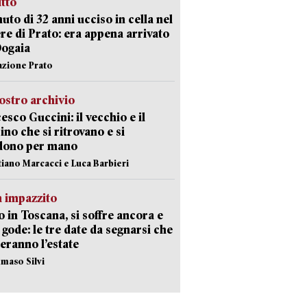
itto
uto di 32 anni ucciso in cella nel
re di Prato: era appena arrivato
Dogaia
azione Prato
ostro archivio
esco Guccini: il vecchio e il
no che si ritrovano e si
dono per mano
stiano Marcacci e Luca Barbieri
 impazzito
 in Toscana, si soffre ancora e
i gode: le tre date da segnarsi che
eranno l’estate
maso Silvi