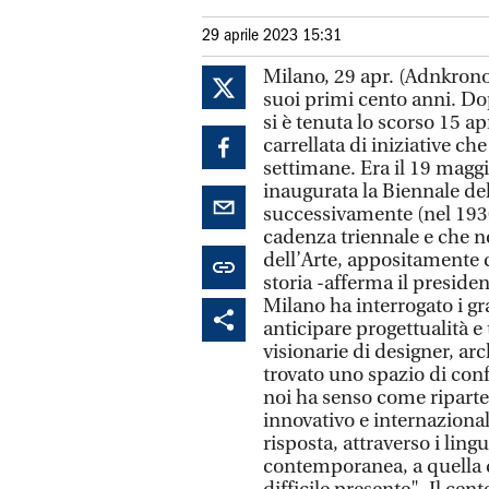
29 aprile 2023 15:31
Milano, 29 apr. (Adnkronos
suoi primi cento anni. Do
si è tenuta lo scorso 15 ap
carrellata di iniziative c
settimane. Era il 19 magg
inaugurata la Biennale del
successivamente (nel 1930
cadenza triennale e che ne
dell’Arte, appositamente 
storia -afferma il preside
Milano ha interrogato i g
anticipare progettualità e
visionarie di designer, arc
trovato uno spazio di conf
noi ha senso come riparte
innovativo e internazional
risposta, attraverso i lingu
contemporanea, a quella d