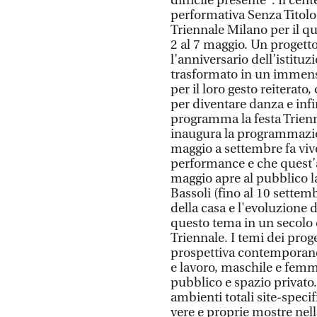
difficile presente". Il cen
performativa Senza Titolo
Triennale Milano per il q
2 al 7 maggio. Un proget
l’anniversario dell’istitu
trasformato in un immens
per il loro gesto reiterat
per diventare danza e infi
programma la festa Trienna
inaugura la programmazio
maggio a settembre fa vive
performance e che quest’a
maggio apre al pubblico 
Bassoli (fino al 10 settem
della casa e l'evoluzione d
questo tema in un secolo 
Triennale. I temi dei proge
prospettiva contemporanea
e lavoro, maschile e femm
pubblico e spazio privato. 
ambienti totali site-specif
vere e proprie mostre nell