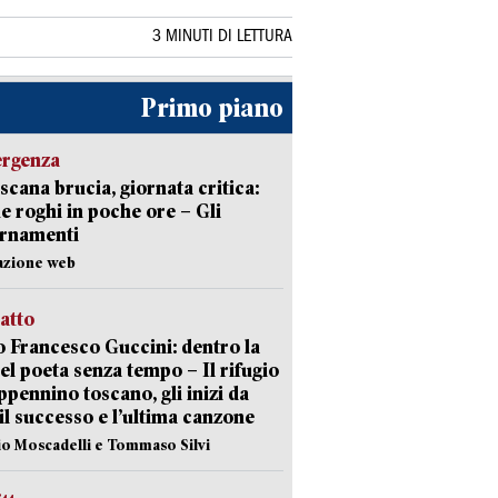
3 MINUTI DI LETTURA
Primo piano
ergenza
scana brucia, giornata critica:
e roghi in poche ore – Gli
ornamenti
azione web
ratto
 Francesco Guccini: dentro la
del poeta senza tempo – Il rifugio
appennino toscano, gli inizi da
 il successo e l’ultima canzone
io Moscadelli e Tommaso Silvi