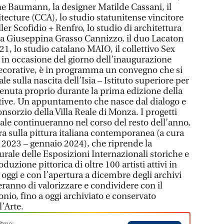
ne Baumann, la designer Matilde Cassani, il
tecture (CCA), lo studio statunitense vincitore
ler Scofidio + Renfro, lo studio di architettura
a Giuseppina Grasso Cannizzo, il duo Lacaton
21, lo studio catalano MAIO, il collettivo Sex
, in occasione del giorno dell’inaugurazione
 decorative, è in programma un convegno che si
ale sulla nascita dell’Isia – Istituto superiore per
vvenuta proprio durante la prima edizione della
ative. Un appuntamento che nasce dal dialogo e
onsorzio della Villa Reale di Monza. I progetti
nale continueranno nel corso del resto dell’anno,
ra sulla pittura italiana contemporanea (a cura
 2023 – gennaio 2024), che riprende la
urale delle Esposizioni Internazionali storiche e
duzione pittorica di oltre 100 artisti attivi in
a oggi e con l’apertura a dicembre degli archivi
ranno di valorizzare e condividere con il
nio, fino a oggi archiviato e conservato
l’Arte.