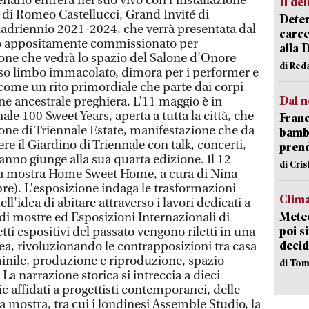
tenario entrerà nel suo vivo con l’installazione
Il del
 di Romeo Castellucci, Grand Invité di
Deten
uadriennio 2021-2024, che verrà presentata dal
carce
to appositamente commissionato per
alla 
zione che vedrà lo spazio del Salone d’Onore
di Red
o limbo immacolato, dimora per i performer e
o, come un rito primordiale che parte dai corpi
Dal n
ne ancestrale preghiera. L’11 maggio è in
le 100 Sweet Years, aperta a tutta la città, che
Franc
ne di Triennale Estate, manifestazione che da
bambi
re il Giardino di Triennale con talk, concerti,
pren
nno giunge alla sua quarta edizione. Il 12
di Cri
la mostra Home Sweet Home, a cura di Nina
bre). L’esposizione indaga le trasformazioni
Clima
ell'idea di abitare attraverso i lavori dedicati a
Meteo
di mostre ed Esposizioni Internazionali di
poi s
tti espositivi del passato vengono riletti in una
decid
, rivoluzionando le contrapposizioni tra casa
inile, produzione e riproduzione, spazio
di Tom
La narrazione storica si intreccia a dieci
ic affidati a progettisti contemporanei, delle
a mostra, tra cui i londinesi Assemble Studio, la